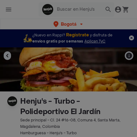
Bogotá
Regístrate
¿Nuevo en Rappi?
y disfruta de
envíos gratis por semanas
Aplican TyC
Henju's - Turbo -
Polideportivo El Jardín
Sede principal - Cl. 24 #16-08, Comuna 4, Santa Marta,
Magdalena, Colombia
Hamburguesa - Henju's - Turbo