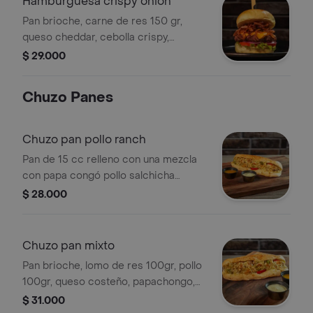
Hamburguesa crispy onion
Pan brioche, carne de res 150 gr,
queso cheddar, cebolla crispy,
tomate, lechuga y salsa de la casa.
$ 29.000
Chuzo Panes
Chuzo pan pollo ranch
Pan de 15 cc relleno con una mezcla
con papa congó pollo salchicha
ranchera salsa tártara, salsa piña y
$ 28.000
queso costeño .
Chuzo pan mixto
Pan brioche, lomo de res 100gr, pollo
100gr, queso costeño, papachongo,
salsa tártara, salsa de piña.
$ 31.000