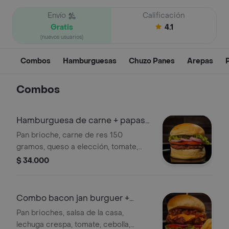
Envío
Calificación
Gratis
4.1
(nuevos usuarios)
Combos
Hamburguesas
Chuzo Panes
Arepas
Combos
Hamburguesa de carne + papas
+ bebida
Pan brioche, carne de res 150
gramos, queso a elección, tomate,
lechuga, cebolla y salsa de la casa.
$ 34.000
acompanada de papas a la francesa y
bebida coca-cola sabor original.
Combo bacon jan burguer +
papas + bebida
Pan brioches, salsa de la casa,
lechuga crespa, tomate, cebolla,