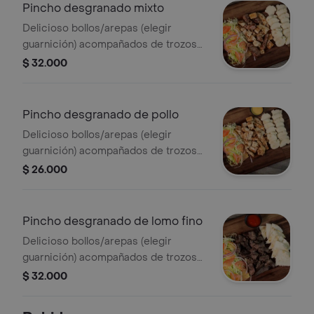
Pincho desgranado mixto
Delicioso bollos/arepas (elegir
guarnición) acompañados de trozos
de pechuga, carne asados al carbón,
$ 32.000
bañados en nuestra deliciosa salsa
tártara y rociado con queso costeño.
Pincho desgranado de pollo
Delicioso bollos/arepas (elegir
guarnición) acompañados de trozos
de pechuga asados al carbón,
$ 26.000
bañados en nuestra deliciosa salsa
tártara y rociado con queso costeño.
Pincho desgranado de lomo fino
Delicioso bollos/arepas (elegir
guarnición) acompañados de trozos
de lomo fino asados al carbón,
$ 32.000
bañados en nuestra deliciosa salsa
tártara y rociado con queso costeño.