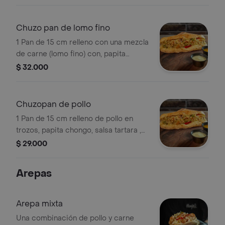
Chuzo pan de lomo fino
1 Pan de 15 cm relleno con una mezcla
de carne (lomo fino) con, papita
chongo, salsa tártara , piña y queso
$ 32.000
costeño.
Chuzopan de pollo
1 Pan de 15 cm relleno de pollo en
trozos, papita chongo, salsa tartara ,
piña y queso costeño.
$ 29.000
Arepas
Arepa mixta
Una combinación de pollo y carne