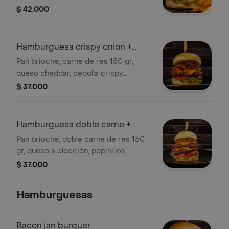
carne de 150 gramos, queso a
$ 42.000
elección, y mermelada de tocineta,
acompanada de papas a la francesa y
bebida coca-cola sabor original.
Hamburguesa crispy onion +
papas+ bebida
Pan brioche, carne de res 150 gr,
queso cheddar, cebolla crispy,
tomate, lechuga y salsa de la casa.
$ 37.000
acompanada de papas a la francesa y
bebida coca-cola sabor original.
Hamburguesa doble carne +
papas + bebida
Pan brioche, doble carne de res 150
gr, queso a elección, pepinillos,
cebolla, lechuga, tomate y salsa de la
$ 37.000
casa. acompanada de papas a la
francesa y bebida coca-cola sabor
Hamburguesas
original.
Bacon jan burguer