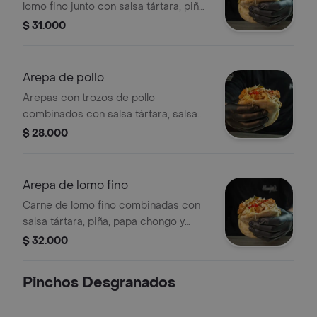
lomo fino junto con salsa tártara, piña,
papa chongo y queso costeño.
$ 31.000
Arepa de pollo
Arepas con trozos de pollo
combinados con salsa tártara, salsa
de piña , papa chongo y queso
$ 28.000
costeño
Arepa de lomo fino
Carne de lomo fino combinadas con
salsa tártara, piña, papa chongo y
queso costeño.
$ 32.000
Pinchos Desgranados