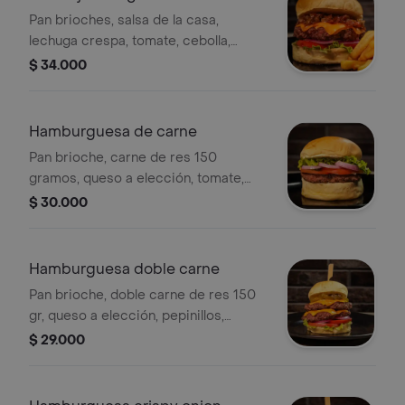
Pan brioches, salsa de la casa,
lechuga crespa, tomate, cebolla,
carne de 150 gramos, queso a
$ 34.000
elección, y mermelada de tocineta,
Hamburguesa de carne
Pan brioche, carne de res 150
gramos, queso a elección, tomate,
lechuga, cebolla y salsa de la casa.
$ 30.000
Hamburguesa doble carne
Pan brioche, doble carne de res 150
gr, queso a elección, pepinillos,
cebolla, lechuga, tomate y salsa de la
$ 29.000
casa.