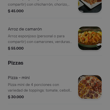
compartir) con chicharrón, chorizo,
pollo, tocineta, verduras y plátano
$ 45.000
maduro, todo sazonado con nuestra
salsa especial. acompañada de papas
francesa
Arroz de camarón
Arroz esponjoso (personal o para
compartir) con camarones, verduras y
nuestra salsa especial. acompañado
$ 55.000
de papas la francesa
Pizzas
Pizza - mini
Pizza mini de 4 porciones con
variedad de toppings: tomate, cebolla,
salami, piña y jamón.
$ 30.000