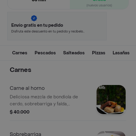
(nuevos usuarios)
Envío gratis en tu pedido
Disfruta este descuento en tu pedido y recíbelo
en minutos.
Carnes
Pescados
Salteados
Pizzas
Lasañas
Carnes
Carne al horno
Deliciosa mezcla de bondiola de
cerdo, sobrebarriga y falda,
acompañada de papa salada, plátano
$ 40.000
maduro, aguacate, chimichurri y ají;
horneada lentamente para resaltar
todo su sabor.
Sobrebarriga