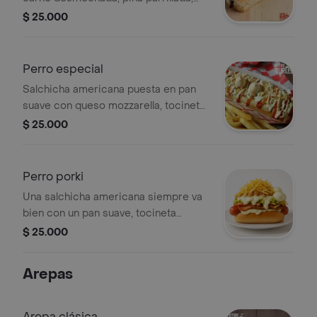
papas fosforito y queso mozzarella,
$ 25.000
aderezada con nuestras salsas
especiales y adornado con un par de
huevos de codorniz.
Perro especial
Salchicha americana puesta en pan
suave con queso mozzarella, tocineta
ahumada, jamón, papas fosforito y
$ 25.000
finalizando unos deliciosos huevos de
codorniz.
Perro porki
Una salchicha americana siempre va
bien con un pan suave, tocineta
ahumada, chicharrón y guacamole,
$ 25.000
bañados en queso mozzarella y
acompañado con papas fosforitos y
Arepas
huevos de codorniz.
Arepa clásica