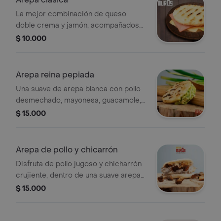
La mejor combinación de queso
doble crema y jamón, acompañados
de una arepa blanca con sal.
$ 10.000
Arepa reina pepiada
Una suave de arepa blanca con pollo
desmechado, mayonesa, guacamole,
cilantro y un toque de limón.
$ 15.000
Arepa de pollo y chicarrón
Disfruta de pollo jugoso y chicharrón
crujiente, dentro de una suave arepa
blanca, acompañada de queso
$ 15.000
mozzarella y salsa bechamel.