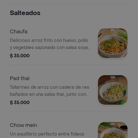
Salteados
Chaufa
Delicioso arroz frito con huevo, pollo
y vegetales sazonado con salsa soya y
aceite de ajonjolí, que combinan
$ 35.000
perfectamente con el toque
aromático del jengibre.
Pad thai
Tallarines de arroz con cadera de res
bañados en una salsa thai, junto con
un toque de chile, limón y huevo,
$ 35.000
decorados con cebollín, raíces chinas
y maní para dar un toque crujiente y
fresco
Chow mein
Un equilibrio perfecto entre fideos