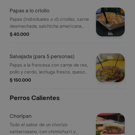
tierno, tocineta ahumada, chicharrón,
carne desmechada y huevo de
Papas a lo criollo
codorniz. todo bañado con queso
Papas (individuales o xl) criollas, carne
mozzarella
desmechada, salchicha americana,
jamón, maíz tierno, tocineta ahumada,
$ 40.000
chicharrón, guacamole, picadillo y un
baño de queso mozzarella.
Salvajada (para 5 personas)
Papas a la francesa con carne de res,
pollo y cerdo, lechuga fresca, queso
costeño, papas fosforito, butifarra,
$ 150.000
salchicha, queso mozzarella y salsas
de la casa. una opción salvajemente
Perros Calientes
deliciosa para compartir con tus
amigos.
Choripan
Todo el sabor de un chorizo
santarrosano, con chimichurri y