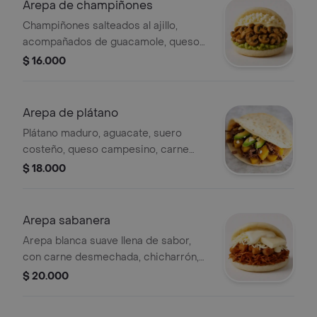
Arepa de champiñones
Champiñones salteados al ajillo,
acompañados de guacamole, queso
mozzarella y queso costeño, es una
$ 16.000
combinación perfecta en una arepa
blanca.
Arepa de plátano
Plátano maduro, aguacate, suero
costeño, queso campesino, carne
desmechada y hogao dentro de una
$ 18.000
arepa blanca
Arepa sabanera
Arepa blanca suave llena de sabor,
con carne desmechada, chicharrón,
queso mozzarella, queso sabana y
$ 20.000
salsa bechamel.