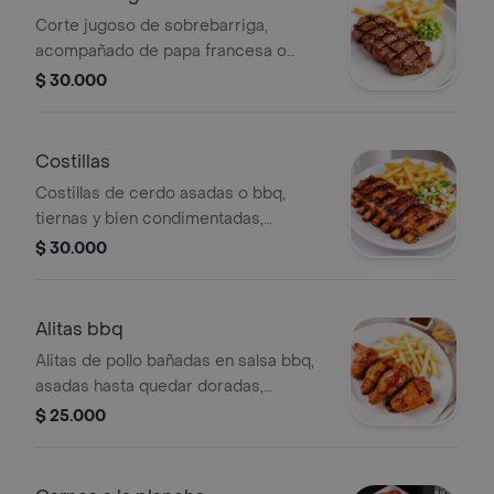
Corte jugoso de sobrebarriga,
acompañado de papa francesa o
papa criolla y ensalada de la casa
$ 30.000
Costillas
Costillas de cerdo asadas o bbq,
tiernas y bien condimentadas,
acompañadas de papa francesa o
$ 30.000
papa criolla y ensalada de la casa
Alitas bbq
Alitas de pollo bañadas en salsa bbq,
asadas hasta quedar doradas,
acompañadas de papa francesa o
$ 25.000
criolla y ensalada.