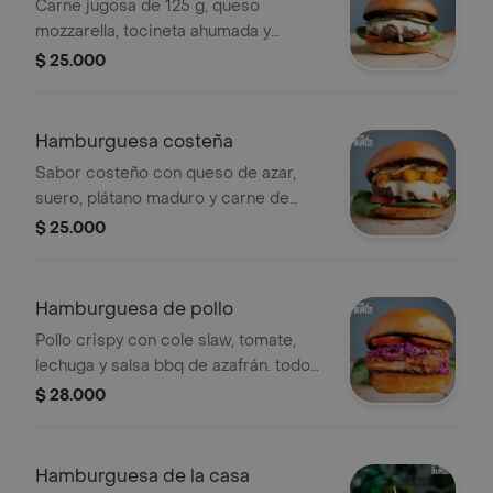
Carne jugosa de 125 g, queso
mozzarella, tocineta ahumada y
pepinillos, lechuga, tomate y nuestra
$ 25.000
salsa secreta, todo ello envuelto de un
esponjoso pan brioche
Hamburguesa costeña
Sabor costeño con queso de azar,
suero, plátano maduro y carne de
125g, acompañados de lechuga,
$ 25.000
tomate y salsa especial, todo entre un
suave para brioche.
Hamburguesa de pollo
Pollo crispy con cole slaw, tomate,
lechuga y salsa bbq de azafrán. todo
en esponjoso pan brioche.
$ 28.000
Hamburguesa de la casa