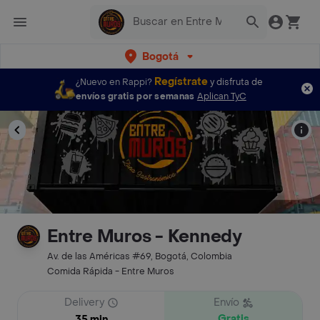
Bogotá
Regístrate
¿Nuevo en Rappi?
y disfruta de
envíos gratis por semanas
Aplican TyC
Entre Muros - Kennedy
Av. de las Américas #69, Bogotá, Colombia
Comida Rápida - Entre Muros
Delivery
Envío
Gratis
35 min