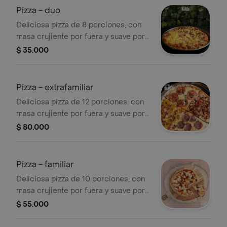
Pizza - duo
Deliciosa pizza de 8 porciones, con
masa crujiente por fuera y suave por
dentro acompañada de tus toppings
$ 35.000
favoritos (dos sabores)
Pizza - extrafamiliar
Deliciosa pizza de 12 porciones, con
masa crujiente por fuera y suave por
dentro acompañada de tus toppings
$ 80.000
favoritos (dos sabores)
Pizza - familiar
Deliciosa pizza de 10 porciones, con
masa crujiente por fuera y suave por
dentro acompañada de tus toppings
$ 55.000
favoritos (dos sabores)