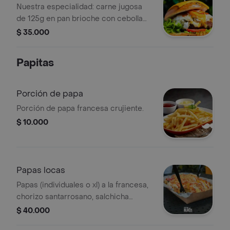
Nuestra especialidad: carne jugosa
de 125g en pan brioche con cebolla
caramelizada, chicharrón, queso
$ 35.000
cheddar, tomate y un suave huevo
frito
Papitas
Porción de papa
Porción de papa francesa crujiente.
$ 10.000
Papas locas
Papas (individuales o xl) a la francesa,
chorizo santarrosano, salchicha
americana, pollo desmechado,
$ 40.000
plátano maduro, lechuga romana, maíz