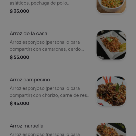
asiáticos, pechuga de pollo
desmechada y vegetales crujiente
$ 35.000
cubiertos con nuestra salsa chow
mein.
Arroz de la casa
Arroz esponjoso (personal o para
compartir) con camarones, cerdo,
chicharrón y pollo, mezclado con
$ 55.000
verduras frescas y nuestra salsa
especial. acompañado de papas a la
francesa
Arroz campesino
Arroz esponjoso (personal o para
compartir) con chorizo, carne de res,
pollo, tocineta crujiente, verduras
$ 45.000
frescas y maíz tierno. todo fusionado
con nuestra salsa especial y
acompañado de papas a la francesa
Arroz marsella
Arroz esponjoso (personal o para