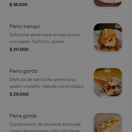
cebolla caramelizada, en un pan
$ 18.000
suave. ¡un clásico irresistible!
Perro tranqui
Salchicha americana en pan suave,
con papas fosforito, queso
mozzarella, cebolla, huevitos de
$ 20.000
codorniz y múltiples salsas. sencillo
pero sabroso.
Perro gordo
Disfruta de salchicha americana,
queso costeño, cebolla caramelizada
y papas fosforito, todo dañado en
$ 20.000
nuestras salsas especiales y un par
de huevitos de codorniz.
Perra gorda
Combinación de tocineta ahumada,
carne desmechada, piña parrillada,