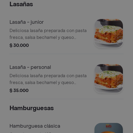
Lasañas
Lasaña - junior
Deliciosa lasaña preparada con pasta
fresca, salsa bechamel y queso
gratinado. puedes elegirla de pollo,
$ 30.000
carne o mixta. acompañada de pan de
ajo
Lasaña - personal
Deliciosa lasaña preparada con pasta
fresca, salsa bechamel y queso
gratinado. puedes elegirla de pollo,
$ 35.000
carne o mixta. acompañada de pan de
ajo
Hamburguesas
Hamburguesa clásica