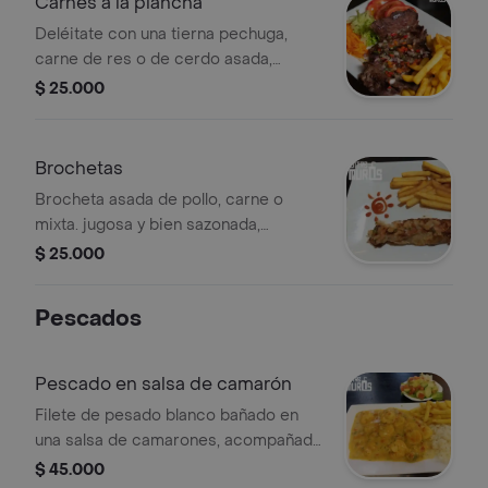
Carnes a la plancha
Deléitate con una tierna pechuga,
carne de res o de cerdo asada,
acompañada de papas francesas o
$ 25.000
criollas y una refrescante ensalada de
la casa
Brochetas
Brocheta asada de pollo, carne o
mixta. jugosa y bien sazonada,
acompañada de papas francesas o
$ 25.000
criolla y ensalada fresca
Pescados
Pescado en salsa de camarón
Filete de pesado blanco bañado en
una salsa de camarones, acompañado
de arroz, ensalada y patacón
$ 45.000