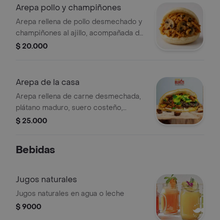
Arepa pollo y champiñones
Arepa rellena de pollo desmechado y
champiñones al ajillo, acompañada de
queso mozzarella.
$ 20.000
Arepa de la casa
Arepa rellena de carne desmechada,
plátano maduro, suero costeño,
hogao, aguacate y champiñones.
$ 25.000
Bebidas
Jugos naturales
Jugos naturales en agua o leche
$ 9000