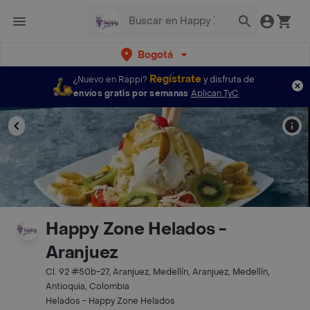
Bogotá
Regístrate
¿Nuevo en Rappi?
y disfruta de
envíos gratis por semanas
Aplican TyC
Happy Zone Helados -
Aranjuez
Cl. 92 #50b-27, Aranjuez, Medellín, Aranjuez, Medellín,
Antioquia, Colombia
Helados - Happy Zone Helados