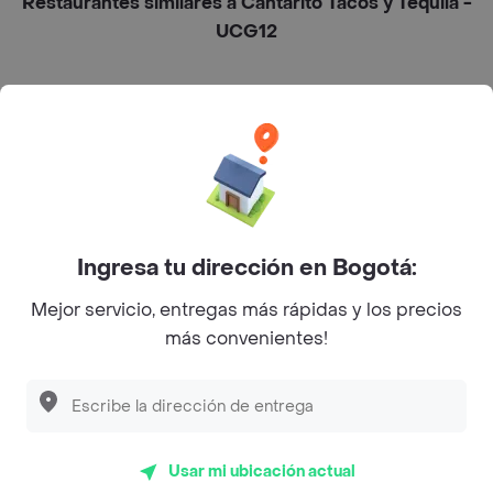
Restaurantes similares a Cantarito Tacos y Tequila -
UCG12
L´s Café
Philippe
Baskin Robbins
La Cesta
Ingresa tu dirección en Bogotá:
Mercari - Postres
Mejor servicio, entregas más rápidas y los precios
Myriam Camhi Co
más convenientes!
Magnifique
Empanaditas de Pipian - Empanadas
Desayunadero de la 42
Usar mi ubicación actual
Luisa Postres