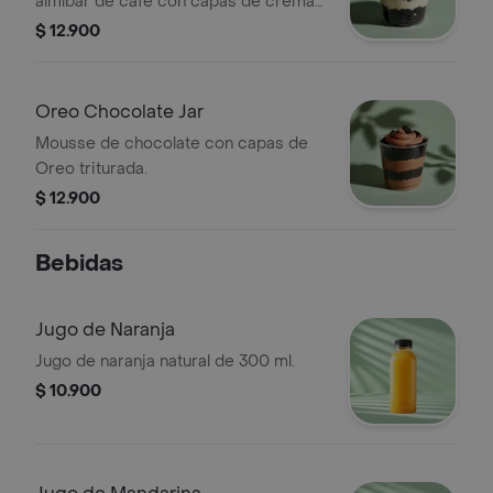
almíbar de café con capas de crema
y Oreo triturada.
$ 12.900
Oreo Chocolate Jar
Mousse de chocolate con capas de
Oreo triturada.
$ 12.900
Bebidas
Jugo de Naranja
Jugo de naranja natural de 300 ml.
$ 10.900