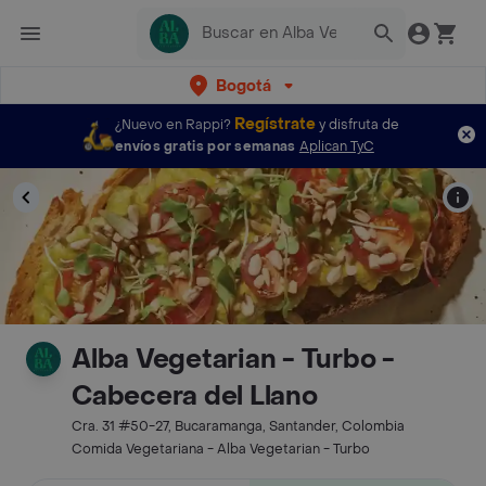
Bogotá
Regístrate
¿Nuevo en Rappi?
y disfruta de
envíos gratis por semanas
Aplican TyC
Alba Vegetarian - Turbo -
Cabecera del Llano
Cra. 31 #50-27, Bucaramanga, Santander, Colombia
Comida Vegetariana - Alba Vegetarian - Turbo