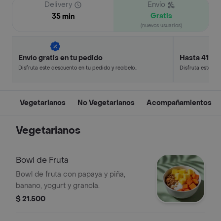
Delivery
Envío
Gratis
35 min
(nuevos usuarios)
Envío gratis en tu pedido
Hasta 41% 
Disfruta este descuento en tu pedido y recíbelo
Disfruta este de
en minutos.
en minutos.
Vegetarianos
No Vegetarianos
Acompañamientos
Vegetarianos
Bowl de Fruta
Bowl de fruta con papaya y piña,
banano, yogurt y granola.
$ 21.500