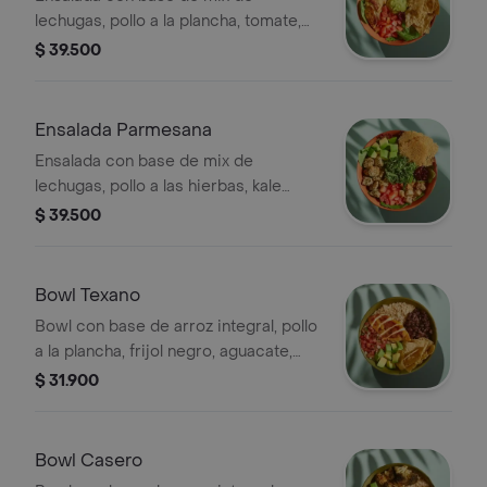
lechugas, pollo a la plancha, tomate,
cebolla encurtida, totopos,
$ 39.500
guacamole, cilantro y vinagreta a
elección.
Ensalada Parmesana
Ensalada con base de mix de
lechugas, pollo a las hierbas, kale
picado, tomate, aguacate, galletas de
$ 39.500
parmesano, crutones y vinagreta a
elección.
Bowl Texano
Bowl con base de arroz integral, pollo
a la plancha, frijol negro, aguacate,
pico de gallo y totopos.
$ 31.900
Bowl Casero