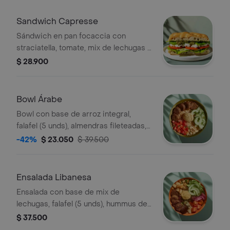
Sandwich Capresse
Sándwich en pan focaccia con
straciatella, tomate, mix de lechugas y
pesto.
$ 28.900
Bowl Árabe
Bowl con base de arroz integral,
falafel (5 unds), almendras fileteadas,
tomate, pepino, hummus y perejil.
-42%
$ 23.050
$ 39.500
Ensalada Libanesa
Ensalada con base de mix de
lechugas, falafel (5 unds), hummus de
garbanzo, queso feta, tomate cherry,
$ 37.500
pepino, crutones, cebolla encurtida y