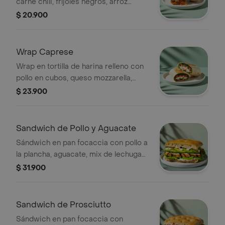
carne chili, fríjoles negros, arroz
achiotado, queso mozzarella, pico de
$ 20.900
gallo, lechuga, guacamole y salsa
verde.
Wrap Caprese
Wrap en tortilla de harina relleno con
pollo en cubos, queso mozzarella,
tomate, espinaca y pesto.
$ 23.900
Sandwich de Pollo y Aguacate
Sándwich en pan focaccia con pollo a
la plancha, aguacate, mix de lechugas
y mayonesa de ajo.
$ 31.900
Sandwich de Prosciutto
Sándwich en pan focaccia con