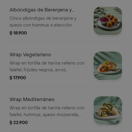
Albóndigas de Berenjena y
Hummus
Cinco albóndigas de berenjena y
queso con hummus a elección.
$ 18.900
Wrap Vegetariano
Wrap en tortilla de harina relleno con
falafel, fríjoles negros, arroz
achiotado, queso mozzarella, pico de
$ 17.900
gallo, lechuga, guacamole, totopos
triturados y salsa verde.
Wrap Mediterráneo
Wrap en tortilla de harina relleno con
falafel, hummus, queso mozzarella,
queso feta, espinaca, pepino, cebolla
$ 22.900
morada y alioli.