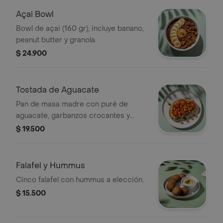
Açai Bowl
Bowl de açai (160 gr), incluye banano,
peanut butter y granola.
$ 24.900
Tostada de Aguacate
Pan de masa madre con puré de
aguacate, garbanzos crocantes y
tomates cherry.
$ 19.500
Falafel y Hummus
Cinco falafel con hummus a elección.
$ 15.500