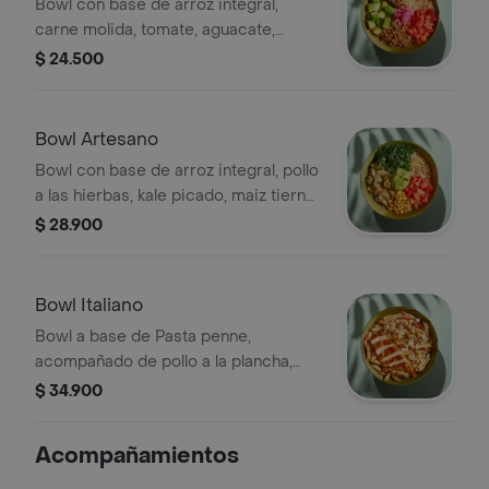
Bowl con base de arroz integral,
carne molida, tomate, aguacate,
cebolla encurtida, brócoli rostizado y
$ 24.500
cilantro.
Bowl Artesano
Bowl con base de arroz integral, pollo
a las hierbas, kale picado, maiz tierno,
tomate, guacamole y cilantro.
$ 28.900
Bowl Italiano
Bowl a base de Pasta penne,
acompañado de pollo a la plancha,
pesto, tomate chonto y queso feta.
$ 34.900
Acompañamientos