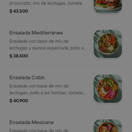
prosciutto, mix de lechugas, tomate y
mayonesa de ajo.
$ 43.500
Ensalada Mediterránea
Ensalada con base de mix de
lechugas y quinoa especiada, pollo a
las hierbas, tomate cherry, queso feta,
$ 38.500
dip de berenjena, garbanzos
crocantes y vinagreta a elección.
Ensalada Cobb
Ensalada con base de mix de
lechugas, pollo a las hierbas, tomate,
huevo duro, tocineta, aguacate,
$ 40.900
cebolla encurtida, maíz tierno y
vinagreta a elección.
Ensalada Mexicana
Ensalada con base de mix de