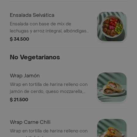
vinagreta e elección.
Ensalada Selvática
Ensalada con base de mix de
lechugas y arroz integral, albóndigas
de berenjena (5 unds), tomate cherry,
$ 34.500
aguacate, dip de remolacha y
vinagreta a elección.
No Vegetarianos
Wrap Jamón
Wrap en tortilla de harina relleno con
jamón de cerdo, queso mozzarella,
lechuga, tomate y alioli.
$ 21.500
Wrap Carne Chili
Wrap en tortilla de harina relleno con