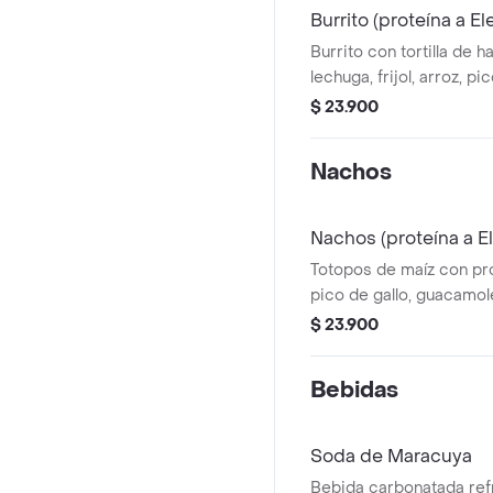
Burrito (proteína a El
Burrito con tortilla de h
lechuga, frijol, arroz, pi
proteína a elección.
$ 23.900
Nachos
Nachos (proteína a E
Totopos de maíz con pro
pico de gallo, guacamol
sour cream.
$ 23.900
Bebidas
Soda de Maracuya
Bebida carbonatada ref