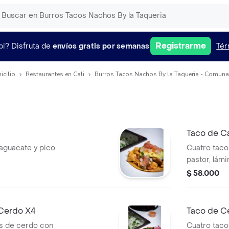
Registrarme
pi?
Disfruta de
envíos gratis por semanas
Tér
icilio
Restaurantes en Cali
Burros Tacos Nachos By la Taqueria - Comuna
Taco de C
 aguacate y pico
Cuatro taco
pastor, lám
gallo.
$ 58.000
 Cerdo X4
Taco de Ce
as de cerdo con
Cuatro taco