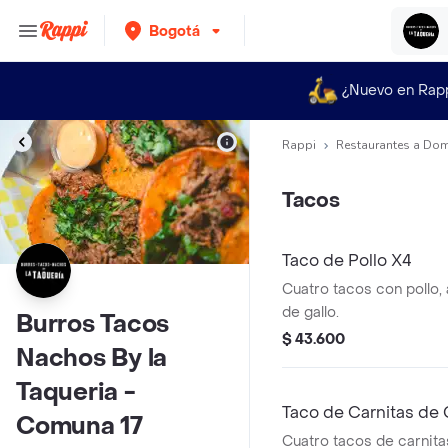
Bogotá
¿Nuevo en Rap
Rappi
Restaurantes a Dom
Tacos
Taco de Pollo X4
Cuatro tacos con pollo,
de gallo.
Burros Tacos
$ 43.600
Nachos By la
Taqueria -
Taco de Carnitas de
Comuna 17
Cuatro tacos de carnit