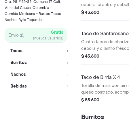
Cra. 98 #42-55, Comuna 17, Cali,
cebolla, cilantro y cebo
Valle del Cauca, Colombia
encurtida.
$ 43.600
Comida Mexicana - Burros Tacos
Nachos By la Taqueria
Gratis
Taco de Santarosano
Envío
(nuevos usuarios)
Cuatro tacos de choriz
cebolla y cilantro fresco
Tacos
$ 43.600
Burritos
Nachos
Taco de Birria X 4
Tortilla de maíz con bir
Bebidas
queso costrado, acomp
cebolla, cilantro y limón.
$ 55.600
Burritos