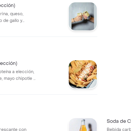
ección)
arina, queso,
co de gallo y
lección)
teína a elección,
e, mayo chipotle y
Soda de C
rescante con
Bebida carb