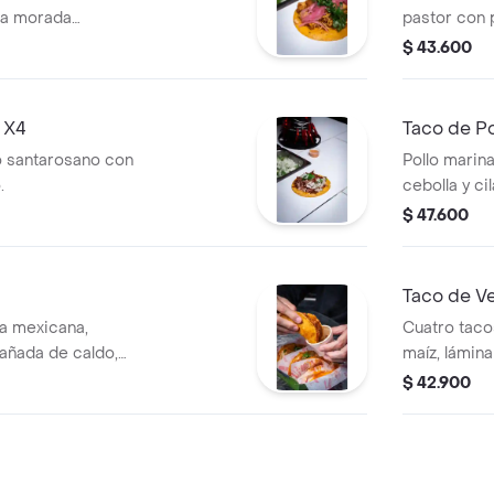
lla morada
pastor con p
$ 43.600
 X4
Taco de Po
o santarosano con
Pollo marina
.
cebolla y ci
$ 47.600
Taco de V
ria mexicana,
Cuatro tacos
añada de caldo,
maíz, lámina
$ 42.900