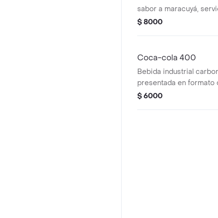
sabor a maracuyá, servi
parte de la selección d
$ 8000
Coca-cola 400
Bebida industrial carbo
presentada en formato 
$ 6000