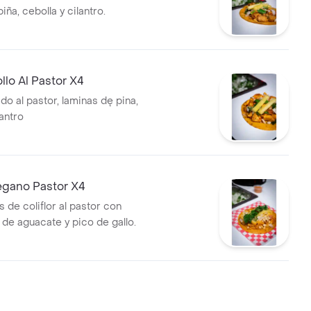
iña, cebolla y cilantro.
llo Al Pastor X4
do al pastor, laminas dę pina,
lantro
egano Pastor X4
 de coliflor al pastor con
 de aguacate y pico de gallo.