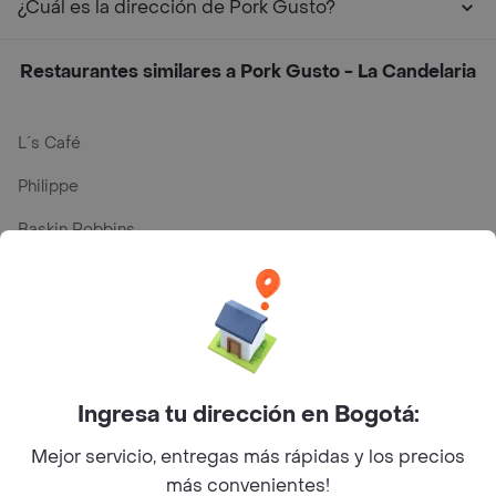
¿Cuál es la dirección de Pork Gusto?
Restaurantes similares a Pork Gusto - La Candelaria
L´s Café
Philippe
Baskin Robbins
La Cesta
Mercari - Postres
Myriam Camhi Co
Magnifique
Ingresa tu dirección en Bogotá:
Empanaditas de Pipian - Empanadas
Mejor servicio, entregas más rápidas y los precios
más convenientes!
Desayunadero de la 42