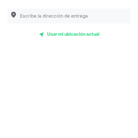
Luisa Postres
Sopitas y Frijoladas
Subway
Usar mi ubicación actual
Top Marcas y Cadenas de Restaurantes
Encuéntranos en estos países
App Store
Google play
AppGallery