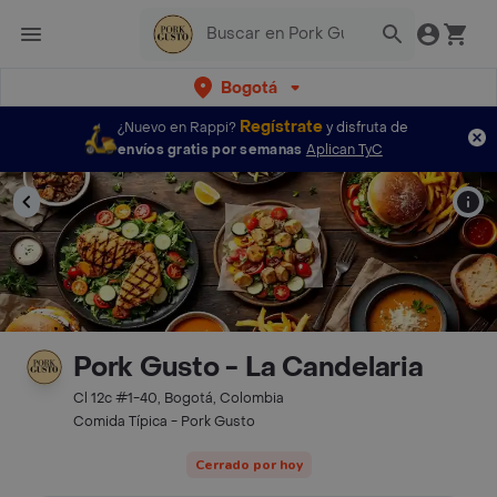
Bogotá
Regístrate
¿Nuevo en Rappi?
y disfruta de
envíos gratis por semanas
Aplican TyC
Pork Gusto - La Candelaria
Cl 12c #1-40, Bogotá, Colombia
Comida Típica - Pork Gusto
Cerrado por hoy