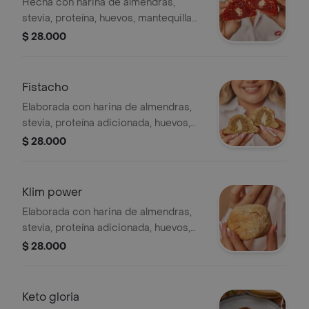
Hecha con harina de almendras,
stevia, proteína, huevos, mantequilla
clarificada, arequipe sin azúcar,
$ 28.000
chocolate blanco y negro.
Fistacho
Elaborada con harina de almendras,
stevia, proteína adicionada, huevos,
mantequilla clarificada, trufa de
$ 28.000
pistacho y chocolate blanco 48.
Klim power
Elaborada con harina de almendras,
stevia, proteína adicionada, huevos,
mantequilla clarificada y leche klim sin
$ 28.000
azúcar
Keto gloria