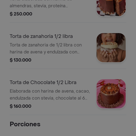
almendras, stevia, proteína
adicionada, huevos, mantequilla
$ 250.000
clarificada y arequipe sin azúcar
Torta de zanahoria 1/2 libra
Torta de zanahoria de 1/2 libra con
harina de avena y endulzada con
stevia.
$ 130.000
Torta de Chocolate 1/2 Libra
Elaborada con harina de avena, cacao,
endulzada con stevia, chocolate al 60
y arequipe sin azúcar
$ 160.000
Porciones