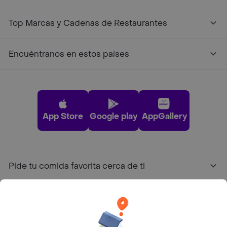
Top Marcas y Cadenas de Restaurantes
Encuéntranos en estos países
App Store
Google play
AppGallery
Pide tu comida favorita cerca de ti
Categorías