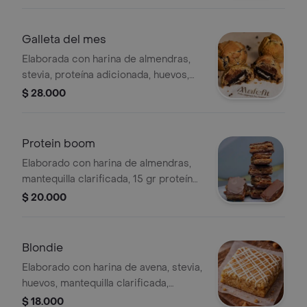
laminadas.
Galleta del mes
Elaborada con harina de almendras,
stevia, proteína adicionada, huevos,
mantequilla clarificada.
$ 28.000
Protein boom
Elaborado con harina de almendras,
mantequilla clarificada, 15 gr proteína
adicionada, endulzado con stevia,
$ 20.000
arequipe sin azúcar y cobertura de
chocolate semiamargo.
Blondie
Elaborado con harina de avena, stevia,
huevos, mantequilla clarificada,
chocolate blanco 48
$ 18.000