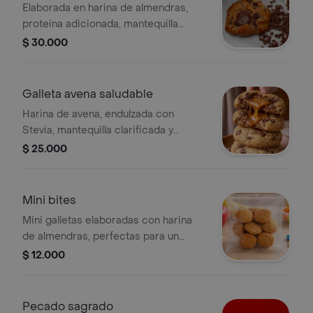
Elaborada en harina de almendras,
proteina adicionada, mantequilla
clarificada, endulzada con Stevia,
$ 30.000
arequipe sin azucar y chocolate
negro 48
Galleta avena saludable
Harina de avena, endulzada con
Stevia, mantequilla clarificada y
huevos
$ 25.000
Mini bites
Mini galletas elaboradas con harina
de almendras, perfectas para un
snack ligero.
$ 12.000
Pecado sagrado