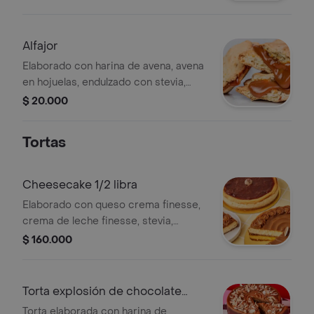
Alfajor
Elaborado con harina de avena, avena
en hojuelas, endulzado con stevia,
mantequilla clarificada, huevos y
$ 20.000
arequipe sin azúcar.
Tortas
Cheesecake 1/2 libra
Elaborado con queso crema finesse,
crema de leche finesse, stevia,
huevos, galleta de harina de arroz
$ 160.000
endulzada con stevia sabor a vainilla
Torta explosión de chocolate
keto
Torta elaborada con harina de