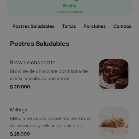
Gratis
(nuevos usuarios)
Postres Saludables
Tortas
Porciones
Combos
Postres Saludables
Brownie chocolate
Brownie de chocolate con harina de
avena, endulzado con stevia,
chocolate y arequipe sin azúcar.
$ 20.000
Milhoja
Milhoja de capas crujientes de harina
de almendras, rellena de dulce de
leche y decorada con almendras
$ 28.000