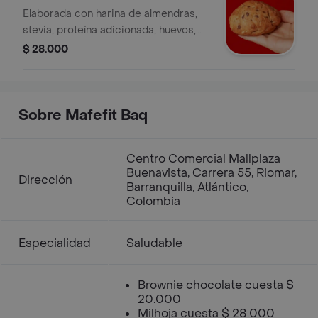
Elaborada con harina de almendras,
stevia, proteína adicionada, huevos,
mantequilla clarificada, arequipe sin
$ 28.000
azúcar y chocolate negro 48
Sobre Mafefit Baq
Centro Comercial Mallplaza
Buenavista, Carrera 55, Riomar,
Dirección
Barranquilla, Atlántico,
Colombia
Especialidad
Saludable
Brownie chocolate cuesta $
20.000
Milhoja cuesta $ 28.000