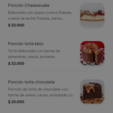
Porción Cheesecake
Elaborado con queso crema finesse,
crema de leche finesse, stevia,
huevos, galleta de harina de arroz
$ 25.000
endulzada con stevia sabor a vainilla.
Porción torta keto
Torta elaborada con harina de
almendras, stevia, proteína
adicionada, huevos, mantequilla
$ 32.000
clarificada y arequipe sin azúcar
Porción torta chocolate
Porción de torta de chocolate con
harina de avena, cacao, endulzada con
stevia, chocolate al 60% y arequipe
$ 25.000
sin azúcar.