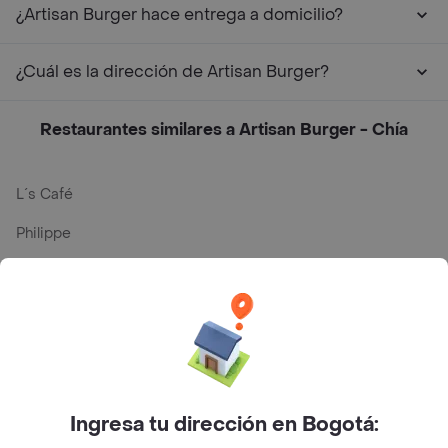
¿Artisan Burger hace entrega a domicilio?
¿Cuál es la dirección de Artisan Burger?
Restaurantes similares a Artisan Burger - Chía
L´s Café
Philippe
Baskin Robbins
La Cesta
Mercari - Postres
Myriam Camhi Co
Ingresa tu dirección en Bogotá:
Magnifique