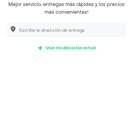
Mejor servicio, entregas más rápidas y los precios
Empanaditas de Pipian - Empanadas
más convenientes!
Desayunadero de la 42
Luisa Postres
Sopitas y Frijoladas
Usar mi ubicación actual
Subway
Top Marcas y Cadenas de Restaurantes
Encuéntranos en estos países
App Store
Google play
AppGallery