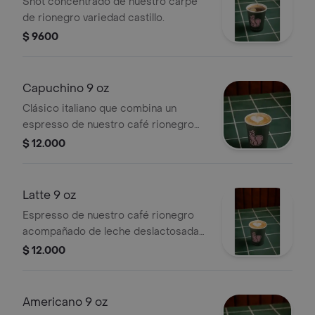
Shot concentrado de nuestro carpe
de rionegro variedad castillo.
$ 9600
Capuchino 9 oz
Clásico italiano que combina un
espresso de nuestro café rionegro
con leche deslactosada vaporizada y
$ 12.000
una capa de espuma.
Latte 9 oz
Espresso de nuestro café rionegro
acompañado de leche deslactosada
vaporizada y una fina capa de
$ 12.000
espuma.
Americano 9 oz