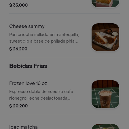
aguacate, pan brioche y salsa ardilla.
$ 33.000
Cheese sammy
Pan brioche sellado en mantequilla,
sweet dip a base de philadelphia,
jamón de cerdo ahumado y una
$ 26.200
mezcla de quesos al mejor estilo
ardilla; mozzarella, cheddar madurado
Bebidas Frías
y holandés, coronado con parmesano.
Frozen love 16 oz
Expresso doble de nuestro café
rionegro, leche deslactosada,
chocolisto y panela.
$ 20.200
Iced matcha