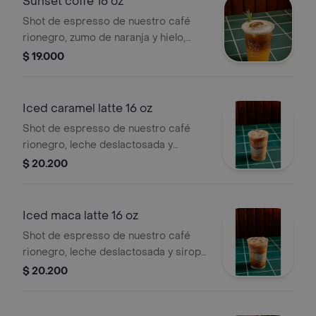
Sunset coffe 16 oz
Shot de espresso de nuestro café
rionegro, zumo de naranja y hielo,
endulzante a elegir.
$ 19.000
Iced caramel latte 16 oz
Shot de espresso de nuestro café
rionegro, leche deslactosada y
caramelo suave rodeado de arequipe
$ 20.200
con hielo.
Iced maca latte 16 oz
Shot de espresso de nuestro café
rionegro, leche deslactosada y sirope
suave de macadamia rodeado de
$ 20.200
chocolate con hielo.