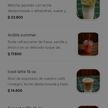
Matcha japonés con leche
deslactosada o almendras, suave y
con ese boost de energía que te
$ 22.800
enamora desde el primer sorbo.
Ardilla summer
Soda refrescante de fresa, sandía y
limón con un delicado toque de
lychee. ligera, burbujeante y perfecta
$ 17.800
para el verano.
Iced latte 16 oz
Shot de espresso de nuestro café
rionegro, leche deslactosada y hielo.
$ 14.400