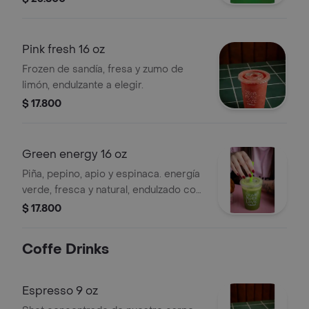
Pink fresh 16 oz
Frozen de sandía, fresa y zumo de
limón, endulzante a elegir.
$ 17.800
Green energy 16 oz
Piña, pepino, apio y espinaca. energía
verde, fresca y natural, endulzado con
estevia o sin ella.
$ 17.800
Coffe Drinks
Espresso 9 oz