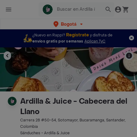
Bogotá
Regístrate
¿Nuevo en Rappi?
y disfruta de
envíos gratis por semanas
Aplican TyC
Ardilla & Juice - Cabecera del
Llano
Carrera 28 #50-54, Sotomayor, Bucaramanga, Santander,
Colombia
Sánduches - Ardilla & Juice