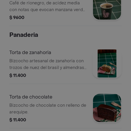
Café de rionegro, de acidez media
con notas que evocan manzana verde,
aroma a caramelo y un final a avellana.
$ 9600
Panaderia
Torta de zanahoria
Bizcocho artesanal de zanahoria con
trozos de nuez del brasil y almendras,
cubierto con frosting de queso suave
$ 11.400
y cremoso.
Torta de chocolate
Bizcocho de chocolate con relleno de
arequipe.
$ 11.400