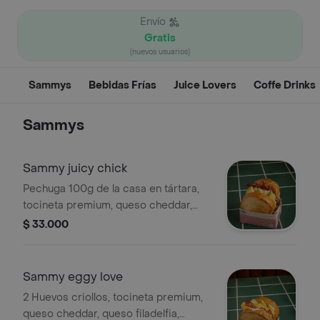
Envío
Gratis
(nuevos usuarios)
Sammys
Bebidas Frías
Juice Lovers
Coffe Drinks
Sammys
Sammy juicy chick
Pechuga 100g de la casa en tártara,
tocineta premium, queso cheddar,
aguacate, pan brioche y salsa ardilla.
$ 33.000
Sammy eggy love
2 Huevos criollos, tocineta premium,
queso cheddar, queso filadelfia,