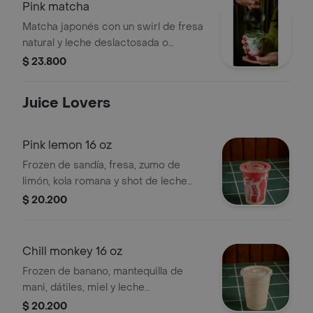
Pink matcha
Matcha japonés con un swirl de fresa
natural y leche deslactosada o
almendras. suave, rosado y con ese
$ 23.800
boost de energía que te enamora
desde el primer sorbo.
Juice Lovers
Pink lemon 16 oz
Frozen de sandía, fresa, zumo de
limón, kola romana y shot de leche
condensada, endulzante a elegir.
$ 20.200
Chill monkey 16 oz
Frozen de banano, mantequilla de
mani, dátiles, miel y leche
deslactosada, endulzante a elegir.
$ 20.200