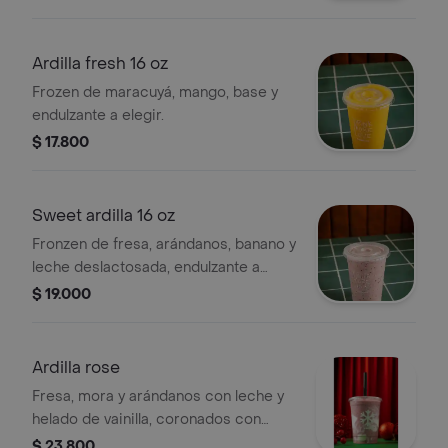
Ardilla fresh 16 oz
Frozen de maracuyá, mango, base y
endulzante a elegir.
$ 17.800
Sweet ardilla 16 oz
Fronzen de fresa, arándanos, banano y
leche deslactosada, endulzante a
elegir.
$ 19.000
Ardilla rose
Fresa, mora y arándanos con leche y
helado de vainilla, coronados con
yogurt griego.
$ 23.800