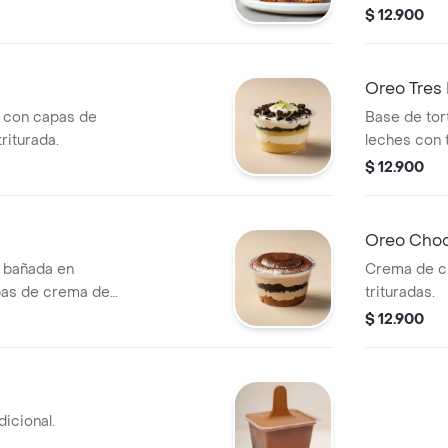
$ 12.900
Oreo Tres 
la con capas de
Base de tort
riturada.
leches con 
$ 12.900
Oreo Choc
a bañada en
Crema de c
pas de crema de
trituradas.
$ 12.900
icional.