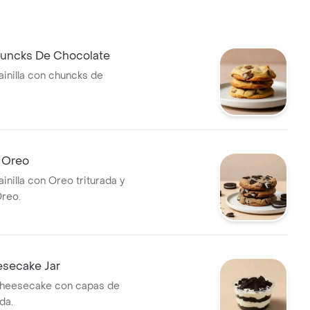
huncks De Chocolate
ainilla con chuncks de
e Oreo
ainilla con Oreo triturada y
reo.
secake Jar
heesecake con capas de
da.