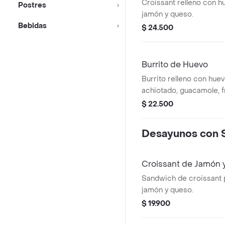
Croissant relleno con h
Postres
jamón y queso.
Bebidas
$ 24.500
Burrito de Huevo
Burrito relleno con huev
achiotado, guacamole, fr
de gallo, queso y salsa 
$ 22.500
Desayunos con 
Croissant de Jamón 
Sandwich de croissant
jamón y queso.
$ 19.900