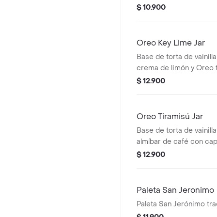
$ 10.900
Oreo Key Lime Jar
Base de torta de vainil
crema de limón y Oreo t
$ 12.900
Oreo Tiramisú Jar
Base de torta de vainill
almíbar de café con ca
tiramisú y Oreo.
$ 12.900
Paleta San Jeronimo
Paleta San Jerónimo trad