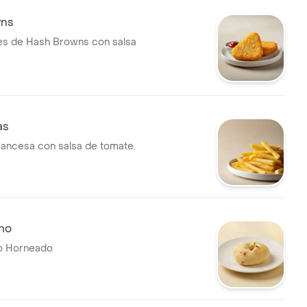
wns
es de Hash Browns con salsa
as
francesa con salsa de tomate.
no
o Horneado