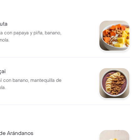
uta
ta con papaya y piña, banano,
nola.
çai
i con banano, mantequilla de
la.
de Arándanos