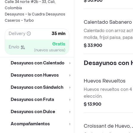
$ 30.900
Calle 34 norte #2b - 33, Cali,
Colombia
Desayunos - la Cuadra Desayunos
Caseros - Turbo
Calentado Sabanero
Calentado con arroz ac
Delivery
35 min
molida, fríjol paisa, pa
Gratis
cilantro.
$ 33.900
Envío
(nuevos usuarios)
Desayunos con 
Desayunos con Calentado
Desayunos con Huevos
Huevos Revueltos
Desayunos con Sándwich
Huevos revueltos con 4 
elección.
Desayunos con Fruta
$ 13.900
Desayunos con Dulce
Acompañamientos
Croissant de Huevo,