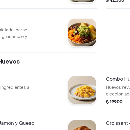
$ 42.500
hiotado, carne
pa, guacamole y
Huevos
Combo Hu
ingredientes a
Huevos revu
elección a
bebida.
$ 19.900
 Jamón y Queso
Croissant