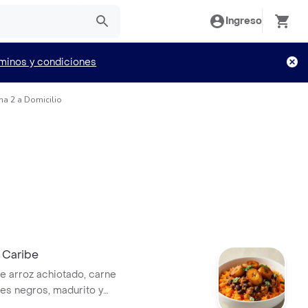
Ingreso
minos y condiciones
a 2 a Domicilio
 Caribe
e arroz achiotado, carne
oles negros, madurito y