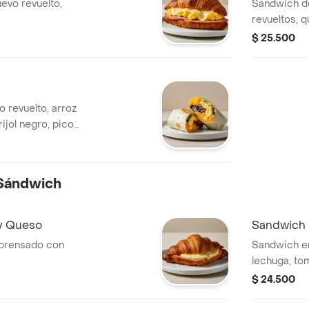
uevo revuelto,
Sandwich d
revueltos, 
crocante.
$ 25.500
o revuelto, arroz
ijol negro, pico
verde.
Sándwich
y Queso
Sandwich 
 prensado con
Sandwich en
lechuga, to
picante.
$ 24.500