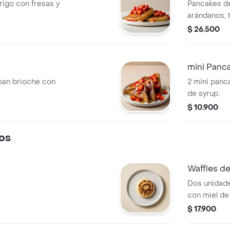
rigo con fresas y
Pancakes de
arándanos, 
maple.
$ 26.500
mini Panc
pan brioche con
2 mini pan
de syrup.
$ 10.900
os
Waffles d
Dos unidade
con miel de
$ 17.900