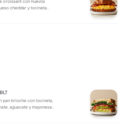
e croissant con huevos
queso cheddar y tocineta
BLT
 pan brioche con tocineta,
mate, aguacate y mayonesa