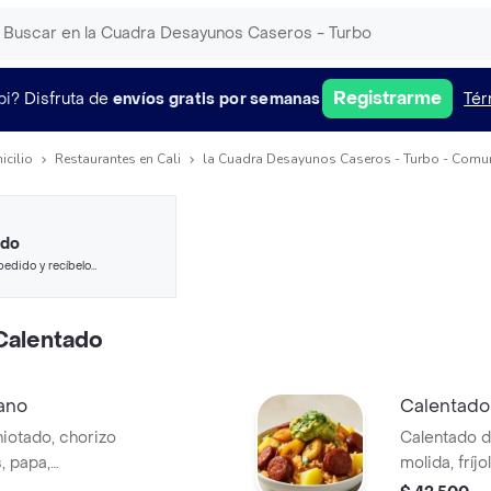
Registrarme
pi?
Disfruta de
envíos gratis por semanas
Tér
icilio
Restaurantes en Cali
la Cuadra Desayunos Caseros - Turbo - Comun
ido
pedido y recíbelo
Calentado
ano
Calentado
iotado, chorizo
Calentado d
, papa,
molida, fríj
cilantro.