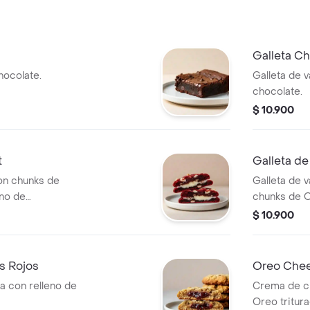
Galleta C
ocolate.
Galleta de v
chocolate.
$ 10.900
t
Galleta d
on chunks de
Galleta de v
eno de
chunks de O
$ 10.900
os Rojos
Oreo Chee
la con relleno de
Crema de c
Oreo tritura