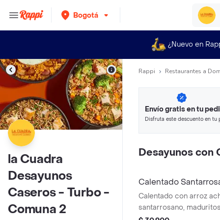
Bogotá
¿Nuevo en Rap
Rappi
Restaurantes a Dom
Envío gratis en tu ped
Disfruta este descuento en tu 
en minutos.
Desayunos con 
la Cuadra
Desayunos
Calentado Santarros
Caseros - Turbo -
Calentado con arroz ach
Comuna 2
santarrosano, maduritos
guacamole y cilantro.