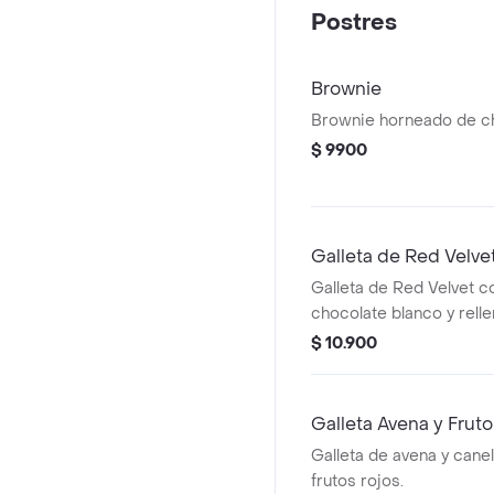
Postres
Brownie
Brownie horneado de ch
$ 9900
Galleta de Red Velve
Galleta de Red Velvet c
chocolate blanco y rell
Cheesecake.
$ 10.900
Galleta Avena y Frut
Galleta de avena y cane
frutos rojos.