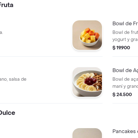
ruta
Bowl de Fr
a.
Bowl de fru
yogurt y gra
$ 19.900
Bowl de A
no, salsa de
Bowl de aça
maní y grano
$ 24.500
Dulce
Pancakes 