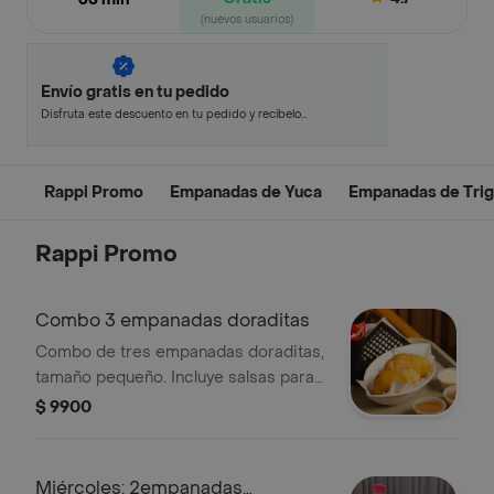
(nuevos usuarios)
Envío gratis en tu pedido
Disfruta este descuento en tu pedido y recíbelo
en minutos.
Rappi Promo
Empanadas de Yuca
Empanadas de Tri
Rappi Promo
Combo 3 empanadas doraditas
Combo de tres empanadas doraditas,
tamaño pequeño. Incluye salsas para
acompañar.
$ 9900
Miércoles: 2empanadas