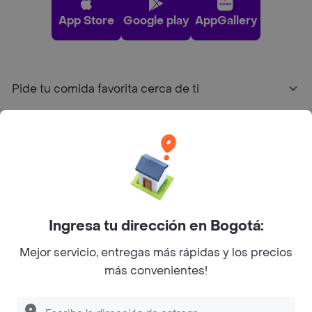
App Store
Google play
AppGallery
Pide tu comida favorita cerca de ti
Categorías
Únete a Rappi
Sobre Rappi
Ingresa tu dirección en Bogotá:
Mejor servicio, entregas más rápidas y los precios
Facebook
Twitter
Instagram
más convenientes!
©
2026
Rappi Inc. All rights reserved.