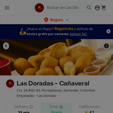
Bogotá
Regístrate
¿Nuevo en Rappi?
y disfruta de
envíos gratis por semanas
Aplican TyC
Las Doradas - Cañaveral
Cra. 24 #30-83, Floridablanca, Santander, Colombia
Empanadas - Las Doradas
Delivery
Envío
Calificación
Gratis
4.7
35 min