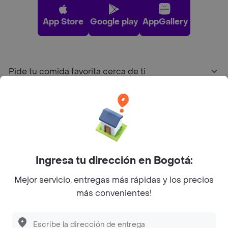
App Store
Google play
AppGallery
Pide tu comida favorita cerca de ti
Categorías
Únete a Rappi
Ingresa tu dirección en Bogotá:
Sobre Rappi
Mejor servicio, entregas más rápidas y los precios
más convenientes!
Facebook
Twitter
Instagram
©
2026
Rappi Inc. All rights reserved.