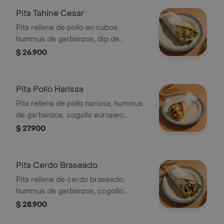
Pita Tahine Cesar
Pita rellena de pollo en cubos,
hummus de garbanzos, dip de
berenjena, cogollo europeo, Crutones
$ 26.900
Zatahar y queso feta.
Pita Pollo Harissa
Pita rellena de pollo harissa, hummus
de garbanzos, cogollo europeo,
aguacate, tomate, queso feta y papas
$ 27.900
fritas.
Pita Cerdo Braseado
Pita rellena de cerdo braseado,
hummus de garbanzos, cogollo
europeo, pepino cohombro, brócoli
$ 28.900
rostizado y garbanzos crocantes,