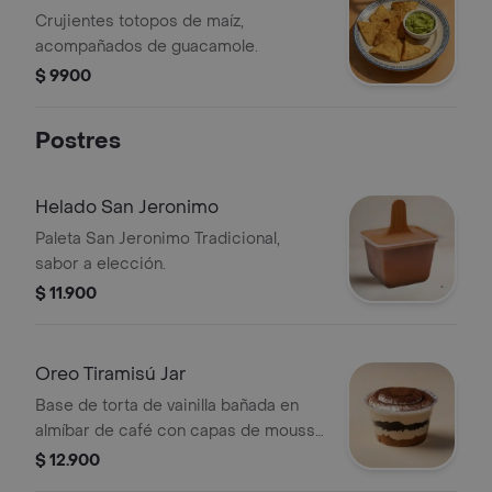
Crujientes totopos de maíz,
acompañados de guacamole.
$ 9900
Postres
Helado San Jeronimo
Paleta San Jeronimo Tradicional,
sabor a elección.
$ 11.900
Oreo Tiramisú Jar
Base de torta de vainilla bañada en
almíbar de café con capas de mousse
de tiramisú y Oreo.
$ 12.900