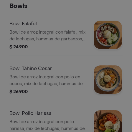
terminada con vinagreta libanesa.
Bowls
Bowl Falafel
Bowl de arroz integral con falafel, mix
de lechugas, hummus de garbanzos,
pepino cohombro, tomate y cebolla
$ 24.900
encurtida picante, terminado con
vinagreta libanesa.
Bowl Tahine Cesar
Bowl de arroz integral con pollo en
cubos, mix de lechugas, hummus de
garbanzos, dip de berenjena,
$ 26.900
crutones Zatahar y queso feta.
Bowl Pollo Harissa
Bowl de arroz integral con pollo
harissa, mix de lechugas, hummus de