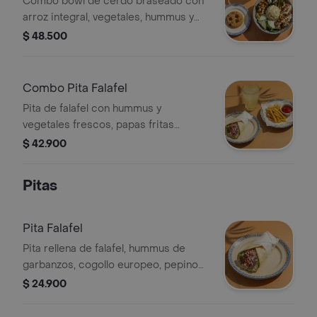
Combo bowl de cerdo braseado con
arroz integral, vegetales, hummus y
vinagreta libanesa. Incluye galleta
$ 48.500
chunks y limonada.
Combo Pita Falafel
Pita de falafel con hummus y
vegetales frescos, papas fritas
sazonadas y bebida a elección.
$ 42.900
Pitas
Pita Falafel
Pita rellena de falafel, hummus de
garbanzos, cogollo europeo, pepino
cohombro, tomate y cebolla encurtida
$ 24.900
picante, terminada con vinagreta
libanesa.