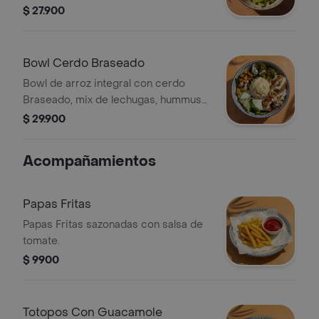
garbanzos, aguacate, tomate y queso
$ 27.900
feta.
Bowl Cerdo Braseado
Bowl de arroz integral con cerdo
Braseado, mix de lechugas, hummus
de garbanzos, pepino cohombro,
$ 29.900
brócoli rostizado y garbanzos
crocantes, terminado con vinagreta
Acompañamientos
libanesa.
Papas Fritas
Papas Fritas sazonadas con salsa de
tomate.
$ 9900
Totopos Con Guacamole