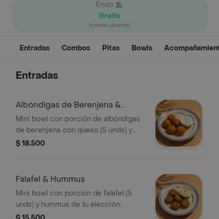
Envío
Gratis
(nuevos usuarios)
Entradas
Combos
Pitas
Bowls
Acompañamien
Entradas
Albóndigas de Berenjena &
Hummus
Mini bowl con porción de albóndigas
de berenjena con queso (5 unds) y
hummus de tu elección.
$ 18.500
Falafel & Hummus
Mini bowl con porción de falafel (5
unds) y hummus de tu elección.
$ 15.500