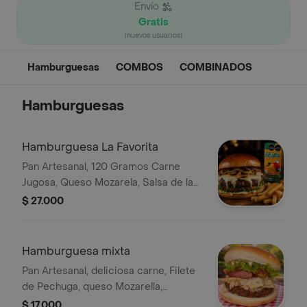
Envío
Gratis
(nuevos usuarios)
Hamburguesas
COMBOS
COMBINADOS
Hamburguesas
Hamburguesa La Favorita
Pan Artesanal, 120 Gramos Carne
Jugosa, Queso Mozarela, Salsa de la
Casa, con Vegetales Frescos
$ 27.000
Lechuga y Cebolla Grillé.
Acompañado de Papa a la Francesa. Y
Bebida FRUTTSI 250 ml
Hamburguesa mixta
Pan Artesanal, deliciosa carne, Filete
de Pechuga, queso Mozarella,
tocineta, con vegetales como cebolla
$ 17.000