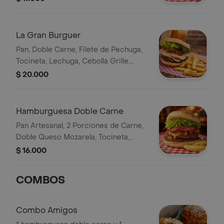
grillé y lechuga. acompañada de
papas a la francesa y Bebida FRUTTSI
250 ML.
La Gran Burguer
Pan, Doble Carne, Filete de Pechuga,
Tocineta, Lechuga, Cebolla Grille,
Salsa de la Casa, Queso Mozzarella y
$ 20.000
papas a la francesa Y Bebida FRUTTSI
250 ML.
Hamburguesa Doble Carne
Pan Artesanal, 2 Porciones de Carne,
Doble Queso Mozarela, Tocineta,
Salsa de la Casa, con Vegetales
$ 16.000
Frescos Lechuga y Cebolla Grillé.
Acompañado de Papa a la Francesa Y
COMBOS
Bebida FRUTTSI 250 ML
Combo Amigos