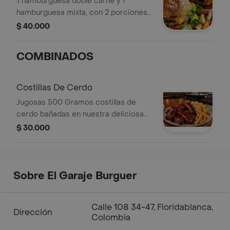
1 hamburguesa doble carne y 1
hamburguesa mixta, con 2 porciones
de papas a la francesa Y 2 Bebidas
$ 40.000
FRUTTSI 250 ML.
COMBINADOS
Costillas De Cerdo
Jugosas 500 Gramos costillas de
cerdo bañadas en nuestra deliciosa
salsa BBQ, cocidas lentamente para
$ 30.000
que queden suaves y llenas de sabor.
Acompañadas de crujientes papas a
la francesa.
Sobre El Garaje Burguer
Calle 108 34-47, Floridablanca,
Dirección
Colombia