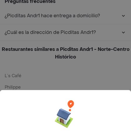
Preguntas frecuentes
¿Picditas Andr1 hace entrega a domicilio?
¿Cuál es la dirección de Picditas Andr1?
Restaurantes similares a Picditas Andr1 - Norte-Centro
Histórico
L´s Café
Philippe
Baskin Robbins
La Cesta
Mercari - Postres