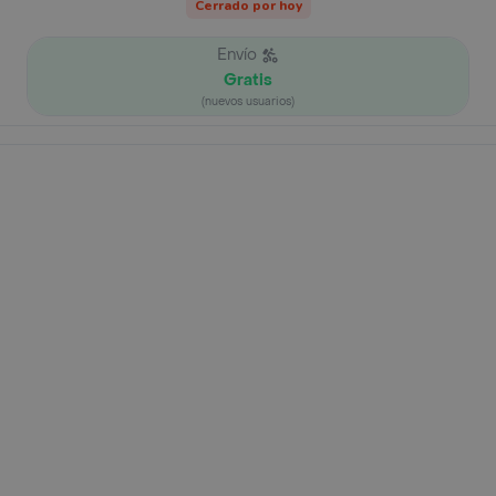
Cerrado por hoy
Envío
Gratis
(nuevos usuarios)