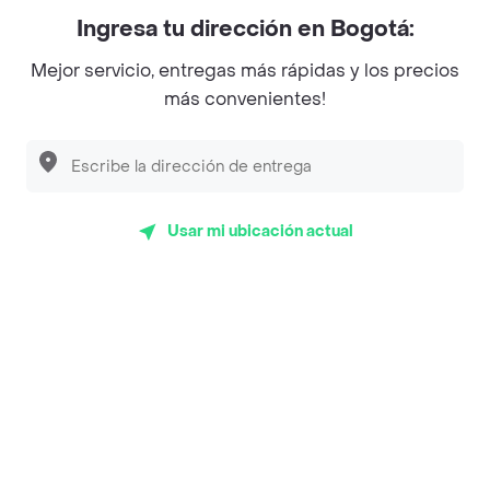
Myriam Camhi Co
Ingresa tu dirección en Bogotá:
Magnifique
Mejor servicio, entregas más rápidas y los precios
Empanaditas de Pipian - Empanadas
más convenientes!
Desayunadero de la 42
Luisa Postres
Sopitas y Frijoladas
Usar mi ubicación actual
Subway
Top Marcas y Cadenas de Restaurantes
Encuéntranos en estos países