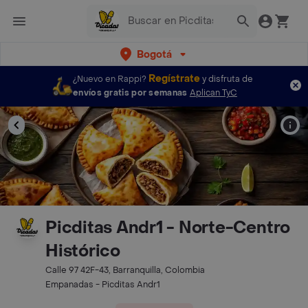
Bogotá
Regístrate
¿Nuevo en Rappi?
y disfruta de
envíos gratis por semanas
Aplican TyC
Picditas Andr1 - Norte-Centro
Histórico
Calle 97 42F-43, Barranquilla, Colombia
Empanadas - Picditas Andr1