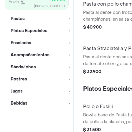
Envío
Pasta con pollo cha
(nuevos usuarios)
Pasta al dente con trozo
Pastas
champiñones, en salsa 
$ 40.900
Platos Especiales
Ensaladas
Pasta Straciatella y
Acompañamientos
Pasta al dente con salsa
de tomate cherry, albaha
Sándwiches
queso parmesano.
$ 32.900
Postres
Platos Especiale
Jugos
Bebidas
Pollo e Fusilli
Bowl a base de Pasta fu
de pollo a la plancha, p
chonto y queso feta.
$ 31.500