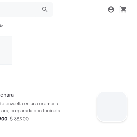
io
bonara
nte envuelta en una cremosa
nara, preparada con tocineta
ueso parmesano.
.900
$ 38.900