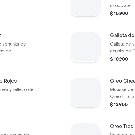
chocolate.
$ 10.900
t
Galleta d
on chunks de
Galleta de v
eno de
chunks de O
$ 10.900
os Rojos
Oreo Chee
nela y relleno de
Mousse de 
Oreo tritura
$ 12.900
Oreo Tres 