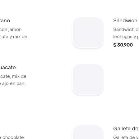
rano
Sándwich
 con jamón
Sándwich de
omate y mix de
lechugas y 
masa madre
$ 30.900
uacate
cate, mix de
 ajo en pan
e.
Galleta d
 chocolate.
Galleta de v