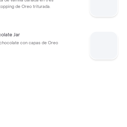
a de vainilla bañada en tres
topping de Oreo triturada.
olate Jar
chocolate con capas de Oreo