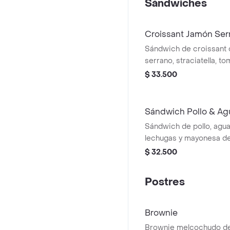
Sándwiches
Croissant Jamón Ser
Sándwich de croissant
serrano, straciatella, t
lechugas.
$ 33.500
Sándwich Pollo & Ag
Sándwich de pollo, agua
lechugas y mayonesa de
focaccia de masa madr
$ 32.500
Postres
Brownie
Brownie melcochudo de