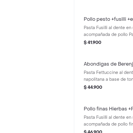
Pollo pesto +fusilli 
Pasta Fusilli al dente en
acompañada de pollo Pa
pesto y ensalda con lec
$ 41.900
cherry y aguacate.
Abondigas de Berenj
Pasta Fettuccine al den
napolitana a base de to
albahaca, acompañada 
$ 44.900
berenjena y mini capres
tomate cherry y pesto.
Pollo finas Hierbas 
Pasta Fusilli al dente en
acompañada de pollo fin
caprese con burrata, to
$ 46.900