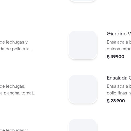
Giardino 
 de lechugas y
Ensalada a 
 de pollo a la
quinoa espe
ado, tomate chonto
a la plancha
$ 39.900
no. Recomendada
dip de bere
Recomendad
Mediterráne
Ensalada 
de lechugas,
Ensalada a 
a plancha, tomate
pollo finas
ineta, aguacate,
tomate, crut
$ 28.900
rocitos de
. Recomendada con
 de lechugas y