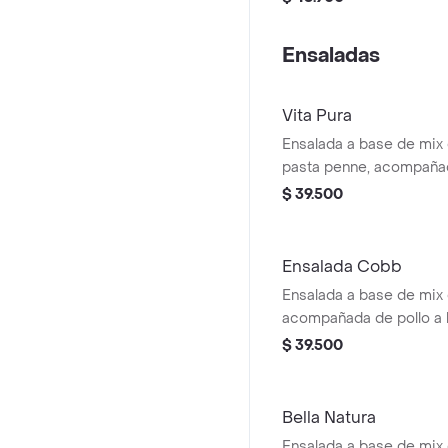
pesto.
Ensaladas
Vita Pura
Ensalada a base de mix
pasta penne, acompañada
plancha, brócoli rostiz
$ 39.500
y galletas de parmesa
con vinagreta Pesto.
Ensalada Cobb
Ensalada a base de mix 
acompañada de pollo a l
chonto, huevo duro, toc
$ 39.500
cebolla encurtida con t
jalapeño y maíz tierno
vinagreta Mediterránea.
Bella Natura
Ensalada a base de mix