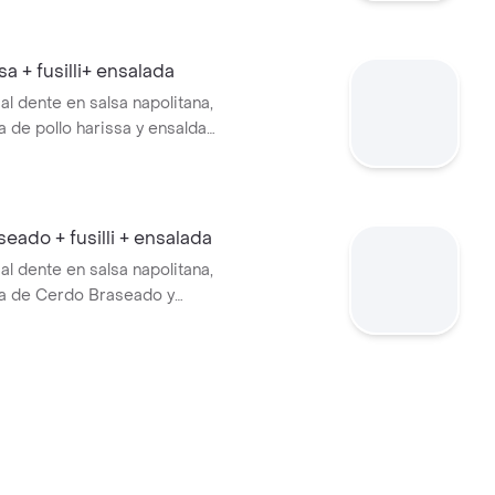
sa + fusilli+ ensalada
i al dente en salsa napolitana,
de pollo harissa y ensalda
, tomate cherry y aguacate.
eado + fusilli + ensalada
i al dente en salsa napolitana,
 de Cerdo Braseado y
 lechuga, tomate cherry y