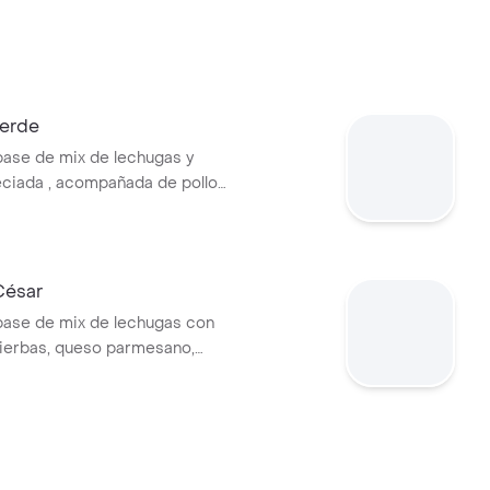
Verde
base de mix de lechugas y
ciada , acompañada de pollo
, tomate cherry, queso feta,
njena y garbanzos crocantes.
a con vinagreta
a.
César
base de mix de lechugas con
 hierbas, queso parmesano,
ones y vinagreta a elección.