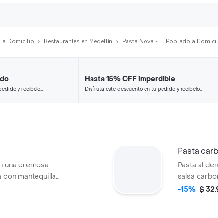
 a Domicilio
Restaurantes en Medellín
Pasta Nova - El Poblado a Domicil
ido
Hasta 15% OFF imperdible
pedido y recíbelo
Disfruta este descuento en tu pedido y recíbelo
en minutos.
Pasta car
en una cremosa
Pasta al de
a con mantequilla
salsa carbo
dorada y q
-15%
$ 32