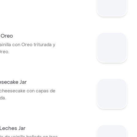
e Oreo
ainilla con Oreo triturada y
reo.
secake Jar
cheesecake con capas de
da.
Leches Jar