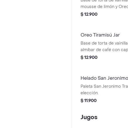
Base de torta de vainil
mousse de limón y Oreo 
$ 12.900
Oreo Tiramisú Jar
Base de torta de vainill
almíbar de café con ca
tiramisú y Oreo.
$ 12.900
Helado San Jeronim
Paleta San Jeronimo Tra
elección.
$ 11.900
Jugos