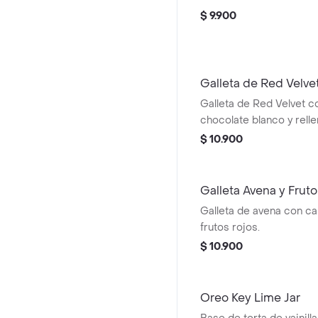
$ 9.900
Galleta de Red Velve
Galleta de Red Velvet c
chocolate blanco y rell
Cheesecake.
$ 10.900
Galleta Avena y Frut
Galleta de avena con ca
frutos rojos.
$ 10.900
Oreo Key Lime Jar