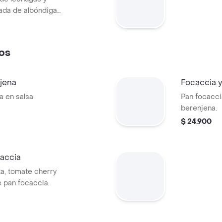
ñada de albóndigas
tomate cherry,
nton.
reta Balsámica
os
jena
Focaccia y
a en salsa
Pan focacc
berenjena.
$ 24.900
caccia
a, tomate cherry
 pan focaccia.