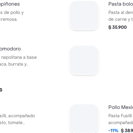
mpiñones
Pasta bol
s de pollo y
Pasta al de
cremosa.
de carne y 
parmesano.
$ 35.900
 Pomodoro
 napolitana a base
ca, burrata y
s
⁠Pollo Mex
silli, acompañado
Pasta Fusill
esto, tomate
acompañada
con lechuga
-11%
$ 38.