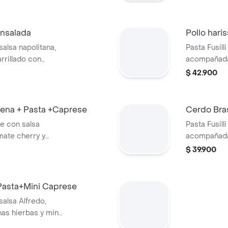
+ensalada
Pollo haris
 salsa napolitana,
Pasta Fusill
rrillado con
acompañada 
huga, tomate
con lechuga
$ 42.900
ena + Pasta +Caprese
Cerdo Bras
te con salsa
Pasta Fusill
mate cherry y
acompañada
de albóndigas de
ensalda con
$ 39.900
e con burrata,
aguacate.
+Pasta+Mini Caprese
 salsa Alfredo,
as hierbas y mini
mate cherry y