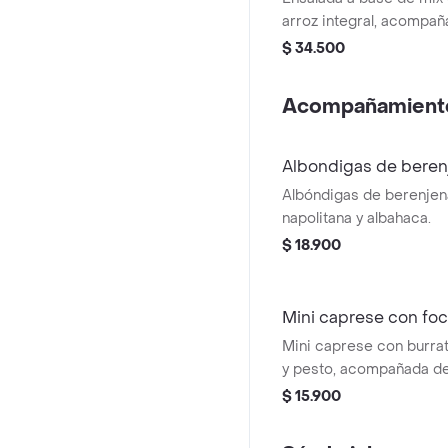
arroz integral, acompa
de berenjena (5 unds), 
$ 34.500
aguacate y dip de Pime
Recomendada con vinag
Acompañamient
Albondigas de beren
Albóndigas de berenjen
napolitana y albahaca.
$ 18.900
Mini caprese con fo
Mini caprese con burrat
y pesto, acompañada de
$ 15.900