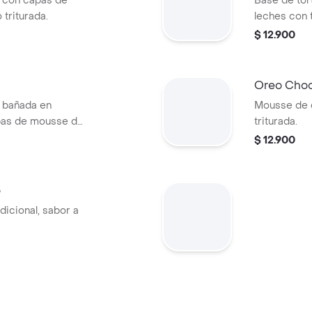
la con capas de
Base de tort
triturada.
leches con 
$ 12.900
Oreo Choc
a bañada en
Mousse de 
pas de mousse de
triturada.
$ 12.900
o
dicional, sabor a