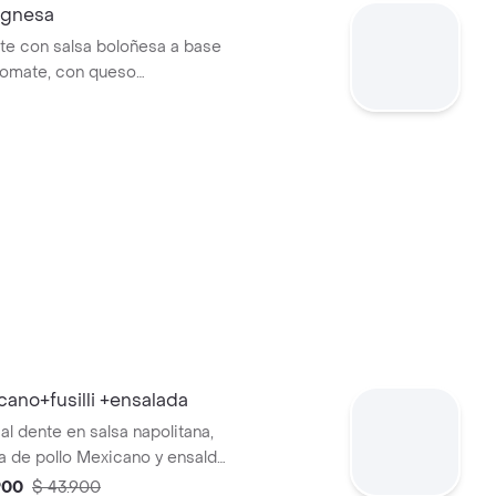
ognesa
nte con salsa boloñesa a base
tomate, con queso
icano+fusilli +ensalada
i al dente en salsa napolitana,
 de pollo Mexicano y ensalda
, tomate chrrerry y aguacate.
900
$ 43.900