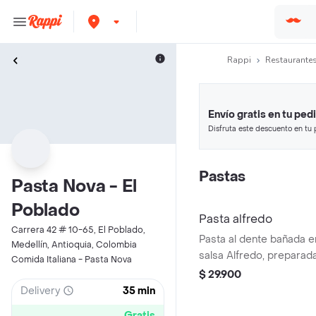
Rappi
Restaurantes
Envío gratis en tu ped
Disfruta este descuento en tu 
en minutos.
Pastas
Pasta Nova - El
Poblado
Pasta alfredo
Carrera 42 # 10-65, El Poblado,
Pasta al dente bañada 
Medellín, Antioquia, Colombia
salsa Alfredo, preparad
Comida Italiana - Pasta Nova
y queso parmesano.
$ 29.900
Delivery
35 min
Gratis