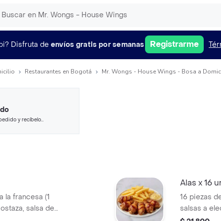
Registrarme
pi?
Disfruta de
envíos gratis por semanas
Tér
icilio
Restaurantes en Bogotá
Mr. Wongs - House Wings - Bosa a Domici
ido
pedido y recíbelo
Alas x 16 
a la francesa (1
16 piezas de
ostaza, salsa de
salsas a el
)
salsa de qu