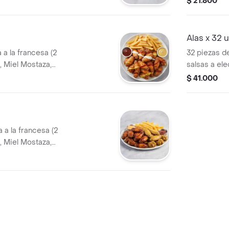
$ 21.800
Alas x 32 
 a la francesa (2
32 piezas de
, Miel Mostaza,
salsas a el
picante\")
salsa de qu
$ 41.000
 a la francesa (2
, Miel Mostaza,
picante\")