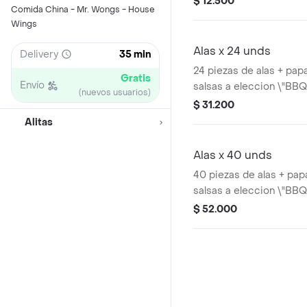
$ 12.500
Comida China - Mr. Wongs - House
Wings
Alas x 24 unds
Delivery
35 min
24 piezas de alas + papa
Gratis
Envío
salsas a eleccion \"BBQ
(nuevos usuarios)
salsa de quesos o BBQ 
$ 31.200
Alitas
Alas x 40 unds
40 piezas de alas + papa
salsas a eleccion \"BBQ
salsa de quesos o BBQ 
$ 52.000