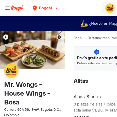
Bogotá
¿Nuevo en Rap
Rappi
Restaurantes a Dom
Envío gratis en tu ped
Disfruta este descuento en tu 
en minutos.
Alitas
Mr. Wongs -
House Wings -
Alas x 8 unds
Bosa
8 piezas de alas + papa 
Carrera 80A 58J S-69, Bogotá, D.C.,
sola salsa \"BBQ, Miel M
Colombia
quesos o BBQ picante\"