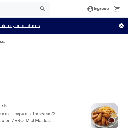
Ingreso
minos y condiciones
lio
unds
 alas + papa a la francesa (2
eccion \"BBQ, Miel Mostaza,
esos o BBQ picante\")