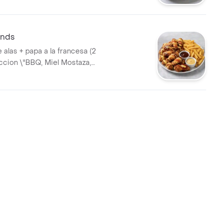
unds
 alas + papa a la francesa (2
eccion \"BBQ, Miel Mostaza,
esos o BBQ picante\")