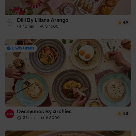
Dlili By Liliana Arango
4.9
12 min
·
$ 4500
Envío Gratis
Desayunos By Archies
4.5
34 min
·
$ 6000