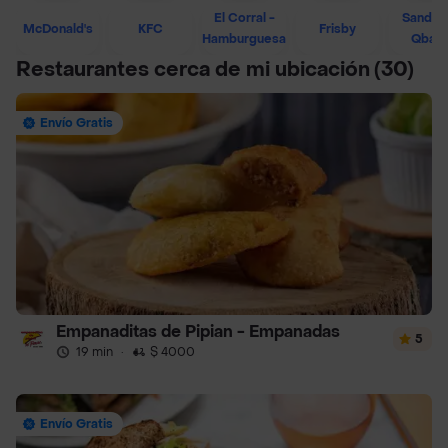
El Corral -
Sandwi
McDonald's
KFC
Frisby
Hamburguesa
Qban
Restaurantes cerca de mi ubicación
(30)
Envío Gratis
Empanaditas de Pipian - Empanadas
5
19 min
·
$ 4000
Envío Gratis