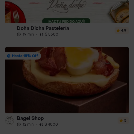
Doña Dicha Pastelería
4.9
19 min
·
$ 5500
Hasta 15% Off
Bagel Shop
5
12 min
·
$ 4000