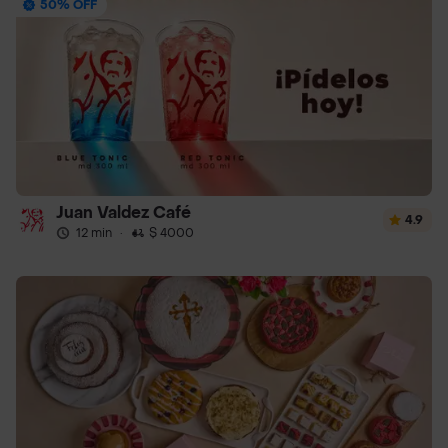
50% OFF
Juan Valdez Café
4.9
12 min
·
$ 4000