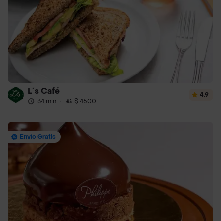
L´s Café
4.9
34 min
·
$ 4500
Envío Gratis