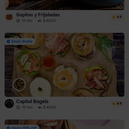
Sopitas y Frijoladas
4.9
12 min
·
$ 4000
Envío Gratis
Capital Bagels
4.9
19 min
·
$ 4000
Hasta 15% Off