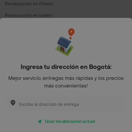
Restaurantes en Pitalito
Restaurantes en Ipiales
Restaurantes en San Andres
Restaurantes cerca de mi para pedir Comida a Domicilio -
Top Marcas y Cadenas de Restaurantes
Ingresa tu dirección en Bogotá:
Encuéntranos en estos países
Mejor servicio, entregas más rápidas y los precios
más convenientes!
App Store
Google play
AppGallery
Usar mi ubicación actual