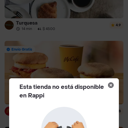
Turquesa
4.9
14 min
·
$ 4500
Envío Gratis
Esta tienda no está disponible
en Rappi
McDonald's
4.8
12 min
·
$ 3000