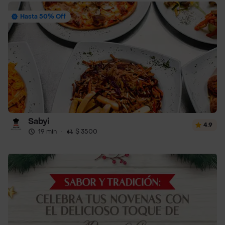
Hasta 50% Off
Sabyi
4.9
19 min
·
$ 3500