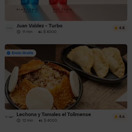
Juan Valdez - Turbo
4.8
11 min
·
$ 4000
Envío Gratis
Lechona y Tamales el Tolimense
4.6
12 min
·
$ 4000