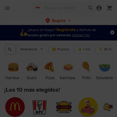
Bogotá
Regístrate
¿Nuevo en Rappi?
y disfruta de
envíos gratis por semanas
Aplican TyC
Relevancia
Promos
+ 4.5
35 mins
Hamburguesa
Sushi
Pizza
Salchipapas
Pollo
Saludable
¡Los 10 más elegidos!