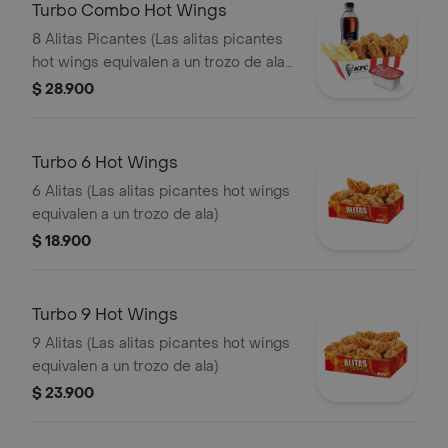
Turbo Combo Hot Wings
8 Alitas Picantes (Las alitas picantes
hot wings equivalen a un trozo de ala)
+ 1 Papa Pequeña + 1 Gaseosa PET
$ 28.900
400ml + + 1 Blister de Salsa BBQ
Turbo 6 Hot Wings
6 Alitas (Las alitas picantes hot wings
equivalen a un trozo de ala)
$ 18.900
Turbo 9 Hot Wings
9 Alitas (Las alitas picantes hot wings
equivalen a un trozo de ala)
$ 23.900