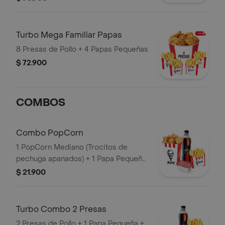
PopCorn Mediano (Trozos de
pechuga apanados) + 3 Papas
Pequeñas + 1 Balde de Salsa 100g
Turbo Mega Familiar Papas
8 Presas de Pollo + 4 Papas Pequeñas
$ 72.900
COMBOS
Combo PopCorn
1 PopCorn Mediano (Trocitos de
pechuga apanados) + 1 Papa Pequeña
+ 1 Gaseosa PET 400ml + 1 Blister de
$ 21.900
Salsa BBQ
Turbo Combo 2 Presas
2 Presas de Pollo + 1 Papa Pequeña +