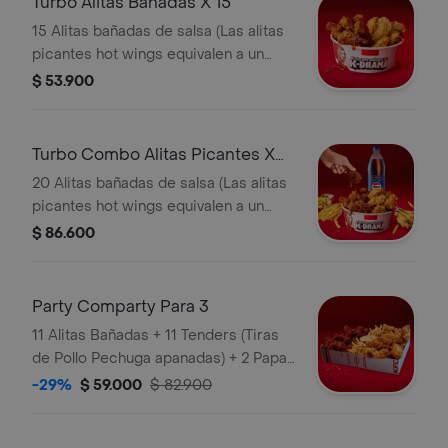
Turbo Alitas Bañadas X 15
15 Alitas bañadas de salsa (Las alitas
picantes hot wings equivalen a un
trozo de ala) + 2 Papa Pequeña + 2
$ 53.900
Gaseosa Pet
Turbo Combo Alitas Picantes X
20
20 Alitas bañadas de salsa (Las alitas
picantes hot wings equivalen a un
trozo de ala) + 3 Papa Pequeña + 1
$ 86.600
Gaseosa 1,5 lts
Party Comparty Para 3
11 Alitas Bañadas + 11 Tenders (Tiras
de Pollo Pechuga apanadas) + 2 Papas
Pequeñas + 1 Balde de Salsa 100g
-29%
$ 59.000
$ 82.900