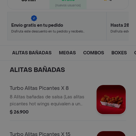
(nuevos usuarios)
Envío gratis en tu pedido
Hasta 28% 
Disfruta este descuento en tu pedido y recíbelo
Disfruta este de
en minutos.
en minutos.
ALITAS BAÑADAS
MEGAS
COMBOS
BOXES
ALITAS BAÑADAS
Turbo Alitas Picantes X 8
8 Alitas bañadas de salsa (Las alitas
picantes hot wings equivalen a un
trozo de ala)
$ 26.900
Turbo Alitas Picantes X 15