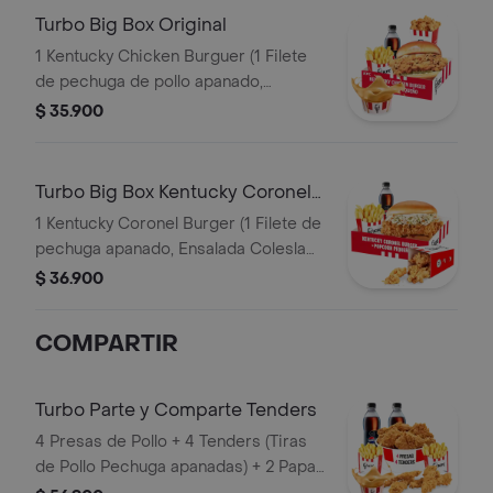
Turbo Big Box Original
1 Kentucky Chicken Burguer (1 Filete
de pechuga de pollo apanado,
pepinillos, mayonesa premium y
$ 35.900
mantequilla) + 1 PopCorn Peq + 1 Papa
Peq + 1 Gaseosa Pet 400ml + 1 Balde
de Salsa 100g
Turbo Big Box Kentucky Coronel
Burger
1 Kentucky Coronel Burger (1 Filete de
pechuga apanado, Ensalada Coleslaw,
BBQ y mantequilla) + 1 Pop Corn
$ 36.900
Pequeño+ 1 Papa Pequeña + 1
Gaseosa PET 400ml
COMPARTIR
Turbo Parte y Comparte Tenders
4 Presas de Pollo + 4 Tenders (Tiras
de Pollo Pechuga apanadas) + 2 Papas
Pequeñas + 1 Balde de Salsa 100g + 2