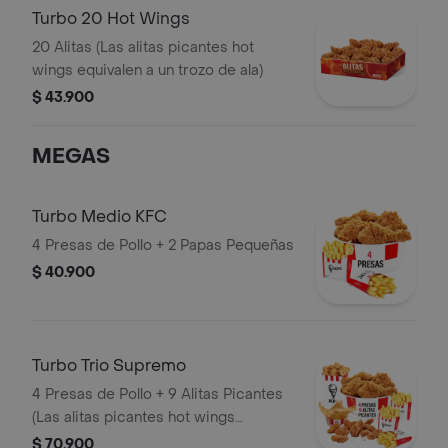
Turbo 20 Hot Wings
20 Alitas (Las alitas picantes hot
wings equivalen a un trozo de ala)
$ 43.900
MEGAS
Turbo Medio KFC
4 Presas de Pollo + 2 Papas Pequeñas
$ 40.900
Turbo Trio Supremo
4 Presas de Pollo + 9 Alitas Picantes
(Las alitas picantes hot wings
equivalen a un trozo de ala) + 1
$ 70.900