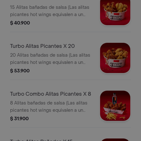
15 Alitas bañadas de salsa (Las alitas
picantes hot wings equivalen a un
trozo de ala)
$ 40.900
Turbo Alitas Picantes X 20
20 Alitas bañadas de salsa (Las alitas
picantes hot wings equivalen a un
trozo de ala)
$ 53.900
Turbo Combo Alitas Picantes X 8
8 Alitas bañadas de salsa (Las alitas
picantes hot wings equivalen a un
trozo de ala) + 1 Papa Pequeña + 1
$ 31.900
Gaseosa Pet