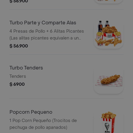
$ 56.900
Gaseosas Pet 400 ml
Turbo Parte y Comparte Alas
4 Presas de Pollo + 6 Alitas Picantes
(Las alitas picantes equivalen a un
trozo de ala) + 2 Papas Pequeñas + 2
$ 56.900
Gaseosas Pet 400ml + 1 Balde de
Salsa 100g
Turbo Tenders
Tenders
$ 6900
Popcorn Pequeno
1 Pop Corn Pequeño (Trocitos de
pechuga de pollo apanados)