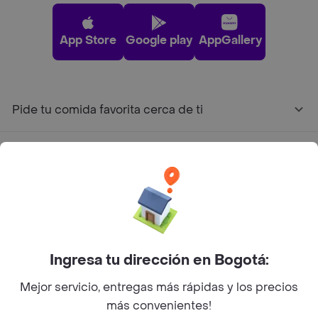
App Store
Google play
AppGallery
Pide tu comida favorita cerca de ti
Categorías
Únete a Rappi
Sobre Rappi
Ingresa tu dirección en Bogotá:
Facebook
Twitter
Instagram
Mejor servicio, entregas más rápidas y los precios
más convenientes!
©
2026
Rappi Inc. All rights reserved.