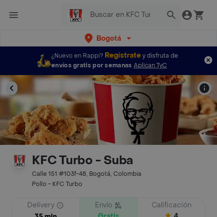
Bogotá
Regístrate
¿Nuevo en Rappi?
y disfruta de
envíos gratis por semanas
Aplican TyC
KFC Turbo - Suba
Calle 151 #103f-48, Bogotá, Colombia
Pollo - KFC Turbo
Delivery
Envío
Calificación
Gratis
4
35 min