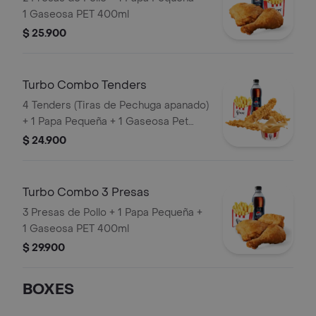
1 Gaseosa PET 400ml
$ 25.900
Turbo Combo Tenders
4 Tenders (Tiras de Pechuga apanado)
+ 1 Papa Pequeña + 1 Gaseosa Pet
400ml + 1 Balde de Salsa 100g
$ 24.900
Turbo Combo 3 Presas
3 Presas de Pollo + 1 Papa Pequeña +
1 Gaseosa PET 400ml
$ 29.900
BOXES