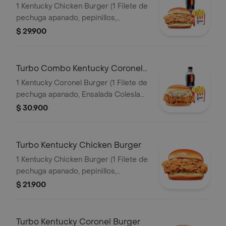
Burger
1 Kentucky Chicken Burger (1 Filete de
pechuga apanado, pepinillos,
mayonesa premium y mantequilla) + 1
$ 29.900
Papa Pequeña + 1 Gaseosa PET
400ml
Turbo Combo Kentucky Coronel
Burger
1 Kentucky Coronel Burger (1 Filete de
pechuga apanado, Ensalada Coleslaw,
BBQ y mantequilla) + 1 Papa Pequeña
$ 30.900
+ 1 Gaseosa PET 400ml
Turbo Kentucky Chicken Burger
1 Kentucky Chicken Burger (1 Filete de
pechuga apanado, pepinillos,
mayonesa premium y mantequilla)
$ 21.900
Turbo Kentucky Coronel Burger