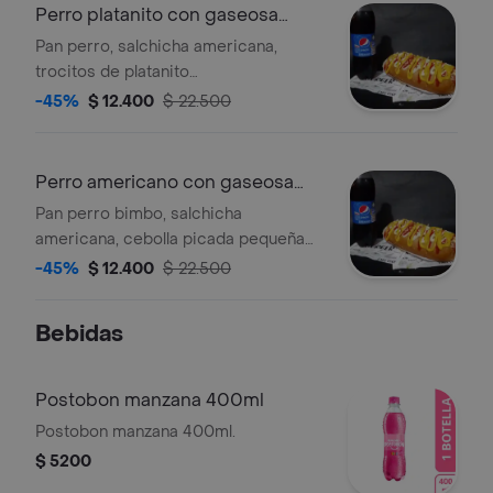
Perro platanito con gaseosa
400ml
Pan perro, salchicha americana,
trocitos de platanito
crujientes,cebolla caramelizada,
-45%
$ 12.400
$ 22.500
queso gratinado, papas ripio y
gaseosa a elegir.
Perro americano con gaseosa
400ml
Pan perro bimbo, salchicha
americana, cebolla picada pequeña
en cubos, pepinillos premiun, queso
-45%
$ 12.400
$ 22.500
mozzarella gratinado, papa chips.
Bebidas
Postobon manzana 400ml
Postobon manzana 400ml.
$ 5200