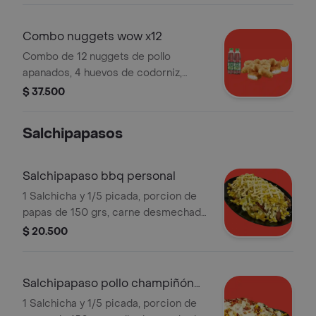
Combo nuggets wow x12
Combo de 12 nuggets de pollo
apanados, 4 huevos de codorniz,
papas fritas grandes (160 g) y 2
$ 37.500
botellas de Mr. Tea de 500 ml a
elección.
Salchipapasos
Salchipapaso bbq personal
1 Salchicha y 1/5 picada, porcion de
papas de 150 grs, carne desmechada
en salsa bbq, queso gratinado y
$ 20.500
salsas.
Salchipapaso pollo champiñón
personal
1 Salchicha y 1/5 picada, porcion de