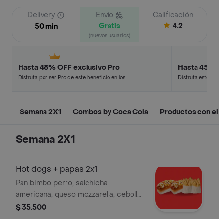
Delivery
Envío
Calificación
Gratis
4.2
50 min
(nuevos usuarios)
Hasta 48% OFF exclusivo Pro
Hasta 45% 
Disfruta por ser Pro de este beneficio en los
Disfruta este de
restaurantes y tiendas más top.
en minutos.
Semana 2X1
Combos by Coca Cola
Productos con e
Semana 2X1
Hot dogs + papas 2x1
Pan bimbo perro, salchicha
americana, queso mozzarella, cebolla
grille, papa ripio + papas ala francesa,
$ 35.500
3 salsas x2.