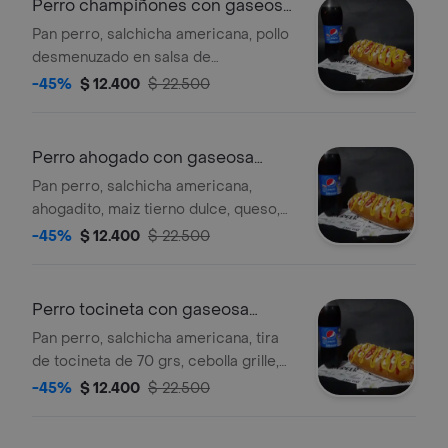
Perro champiñones con gaseosa
400ml
Pan perro, salchicha americana, pollo
desmenuzado en salsa de
champiñones, queso gratinado, papa
-45%
$ 12.400
$ 22.500
ripio, salsas y gaseosa 400ml a elegir.
Perro ahogado con gaseosa
400ml
Pan perro, salchicha americana,
ahogadito, maiz tierno dulce, queso,
papa ripio, gaseosa a elegir.
-45%
$ 12.400
$ 22.500
Perro tocineta con gaseosa
400ml.
Pan perro, salchicha americana, tira
de tocineta de 70 grs, cebolla grille,
queso, papa ripio, gaseosa 400ml a
-45%
$ 12.400
$ 22.500
elección.