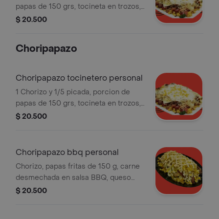
papas de 150 grs, tocineta en trozos,
queso gratinado y salsas.
$ 20.500
Choripapazo
Choripapazo tocinetero personal
1 Chorizo y 1/5 picada, porcion de
papas de 150 grs, tocineta en trozos,
queso gratinado y salsas.
$ 20.500
Choripapazo bbq personal
Chorizo, papas fritas de 150 g, carne
desmechada en salsa BBQ, queso
gratinado, salsas y 2 huevos de
$ 20.500
codorniz. Incluye maíz visible.