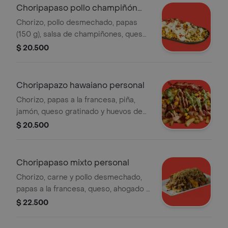
Choripapaso pollo champiñón
personal
Chorizo, pollo desmechado, papas
(150 g), salsa de champiñones, queso
gratinado y 2 huevos de codorniz.
$ 20.500
Choripapazo hawaiano personal
Chorizo, papas a la francesa, piña,
jamón, queso gratinado y huevos de
codorniz. Incluye maíz, tocineta y
$ 20.500
salsas.
Choripapaso mixto personal
Chorizo, carne y pollo desmechado,
papas a la francesa, queso, ahogado y
huevos de codorniz. Porción personal.
$ 22.500