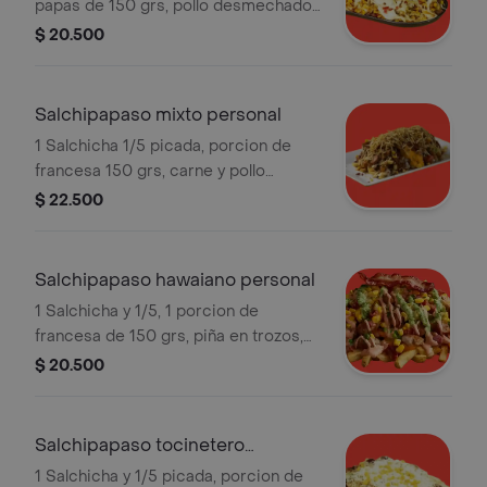
papas de 150 grs, pollo desmechado,
salsa de champiñones, queso
$ 20.500
gratinado.
Salchipapaso mixto personal
1 Salchicha 1/5 picada, porcion de
francesa 150 grs, carne y pollo
demechado, ahogado y queso.
$ 22.500
Salchipapaso hawaiano personal
1 Salchicha y 1/5, 1 porcion de
francesa de 150 grs, piña en trozos,
jamon en trozos, queso gratinado.
$ 20.500
Salchipapaso tocinetero
personal
1 Salchicha y 1/5 picada, porcion de