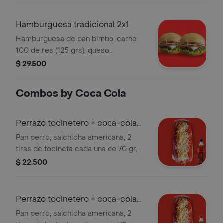
Hamburguesa tradicional 2x1
Hamburguesa de pan bimbo, carne
100 de res (125 grs), queso
mozzarella, cebolla caramelizada
$ 29.500
vegetales frescos (lechuga y tomate)
y 3 salsas. x2.
Combos by Coca Cola
Perrazo tocinetero + coca-cola
cero
Pan perro, salchicha americana, 2
tiras de tocineta cada una de 70 gr,
cebolla grille, queso gratinado, papa
$ 22.500
ripio y salsas de la casa. + gaseosa
Perrazo tocinetero + coca-cola
400ml
Pan perro, salchicha americana, 2