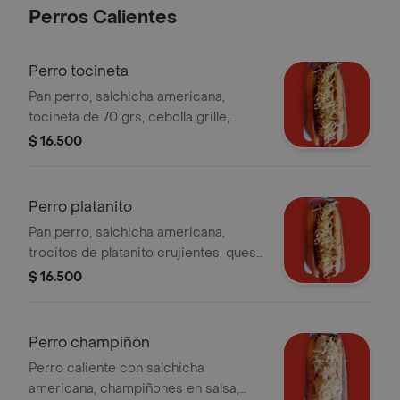
Perros Calientes
Perro tocineta
Pan perro, salchicha americana,
tocineta de 70 grs, cebolla grille,
queso y papa ripio.
$ 16.500
Perro platanito
Pan perro, salchicha americana,
trocitos de platanito crujientes, queso
gratinado y papas ripio.
$ 16.500
Perro champiñón
Perro caliente con salchicha
americana, champiñones en salsa,