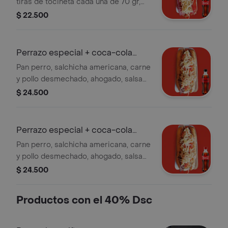
tiras de tocineta cada una de 70 gr,
cebolla grille, queso gratinado, papa
$ 22.500
ripio y salsas de la casa. + gaseosa
Perrazo especial + coca-cola
cero 400ml
Pan perro, salchicha americana, carne
y pollo desmechado, ahogado, salsa
de champiñones, queso gratinado y
$ 24.500
papa ripio. + gaseosa
Perrazo especial + coca-cola
original
Pan perro, salchicha americana, carne
y pollo desmechado, ahogado, salsa
de champiñones, queso gratinado y
$ 24.500
papa ripio. + gaseosa
Productos con el 40% Dsc