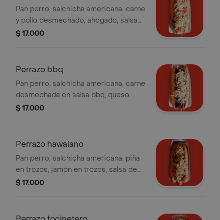
Pan perro, salchicha americana, carne
y pollo desmechado, ahogado, salsa
de champiñones, queso gratinado y
$ 17.000
papa ripio.
Perrazo bbq
Pan perro, salchicha americana, carne
desmechada en salsa bbq, queso
gratinado y papa ripio.
$ 17.000
Perrazo hawaiano
Pan perro, salchicha americana, piña
en trozos, jamón en trozos, salsa de
piña dulce, queso gratinado y papa
$ 17.000
ripio.
Perrazo tocinetero