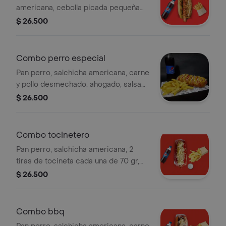
americana, cebolla picada pequeña
en cubos, extra pepinillos premiun,
$ 26.500
extra queso mozzarella gratinado,
papa chips, papas ala francesa
grandes (160g) + bebida 400ml a
Combo perro especial
eleccion.
Pan perro, salchicha americana, carne
y pollo desmechado, ahogado, salsa
de champiñones, queso gratinado,
$ 26.500
papas a la francesa de 150 grs y
bebida a elegir.
Combo tocinetero
Pan perro, salchicha americana, 2
tiras de tocineta cada una de 70 gr,
cebolla grille, queso gratinado, papa
$ 26.500
ripio, papas ala francesa de 150 grs y
bebida a elegir.
Combo bbq