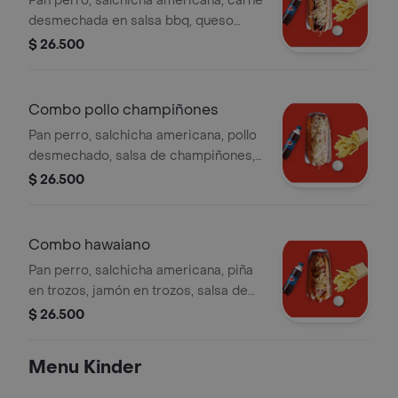
Pan perro, salchicha americana, carne
desmechada en salsa bbq, queso
gratinado, papa ripio, papas ala
$ 26.500
francesa de 150grs, bebida a elegir.
Combo pollo champiñones
Pan perro, salchicha americana, pollo
desmechado, salsa de champiñones,
queso gratinado, papa ripio, papas ala
$ 26.500
francesa 150 grs, bebida a elegir.
Combo hawaiano
Pan perro, salchicha americana, piña
en trozos, jamón en trozos, salsa de
piña dulce, queso gratinado, papa
$ 26.500
ripio, papas ala francesa de 150 gr y
bebida a elegir.
Menu Kinder