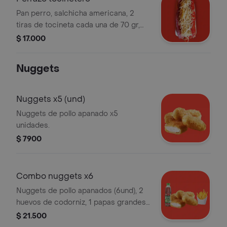
Pan perro, salchicha americana, 2
tiras de tocineta cada una de 70 gr,
cebolla grille, queso gratinado, papa
$ 17.000
ripio y salsas de la casa.
Nuggets
Nuggets x5 (und)
Nuggets de pollo apanado x5
unidades.
$ 7900
Combo nuggets x6
Nuggets de pollo apanados (6und), 2
huevos de codorniz, 1 papas grandes
(150gr), 1 mr tea 500ml a eleccion.
$ 21.500