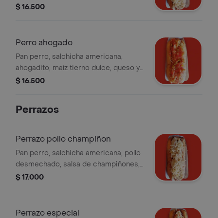
queso gratinado y papa ripio.
$ 16.500
Perro ahogado
Pan perro, salchicha americana,
ahogadito, maíz tierno dulce, queso y
papa ripio.
$ 16.500
Perrazos
Perrazo pollo champiñon
Pan perro, salchicha americana, pollo
desmechado, salsa de champiñones,
queso gratinado y papa ripio.
$ 17.000
Perrazo especial