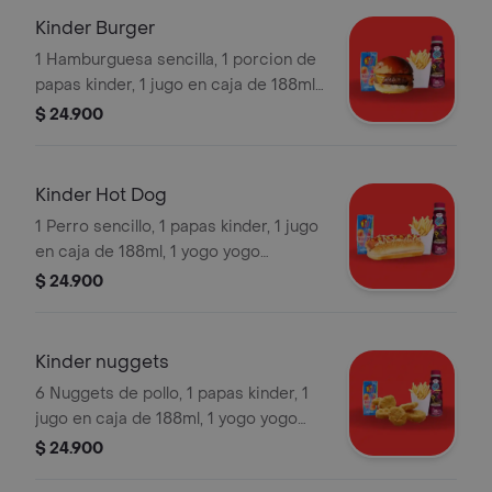
Kinder Burger
1 Hamburguesa sencilla, 1 porcion de
papas kinder, 1 jugo en caja de 188ml,
1 yogo yogo sorpresa .
$ 24.900
Kinder Hot Dog
1 Perro sencillo, 1 papas kinder, 1 jugo
en caja de 188ml, 1 yogo yogo
sorpresa de 150ml.
$ 24.900
Kinder nuggets
6 Nuggets de pollo, 1 papas kinder, 1
jugo en caja de 188ml, 1 yogo yogo
sorpresa de 150ml.
$ 24.900