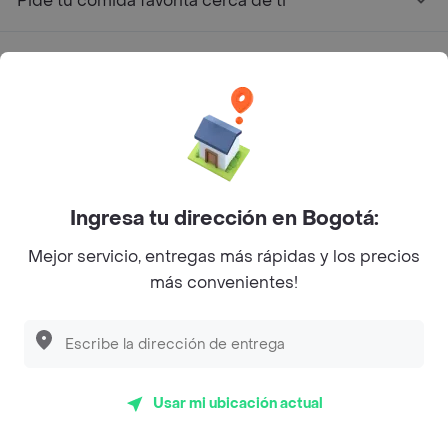
Pide tu comida favorita cerca de ti
Categorías
Únete a Rappi
Sobre Rappi
Ingresa tu dirección en Bogotá:
Facebook
Twitter
Instagram
Mejor servicio, entregas más rápidas y los precios
más convenientes!
©
2026
Rappi Inc. All rights reserved.
Rappi S.A.S. --- NIT 900.843.898-9 --- Calle 63 # 16A-02
Usar mi ubicación actual
Bogotá D.C. --- notificacionesrappi@rappi.com