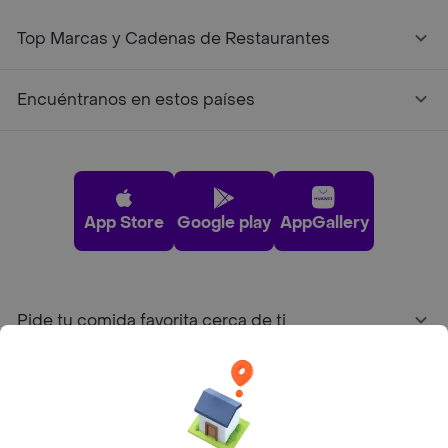
Top Marcas y Cadenas de Restaurantes
Encuéntranos en estos países
App Store
Google play
AppGallery
Pide tu comida favorita cerca de ti
Categorías
Únete a Rappi