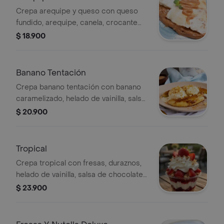
Crepa arequipe y queso con queso
fundido, arequipe, canela, crocante
de galleta y decoración especial.
$ 18.900
Banano Tentación
Crepa banano tentación con banano
caramelizado, helado de vainilla, salsa
de chocolate, nueces y chantilly.
$ 20.900
Tropical
Crepa tropical con fresas, duraznos,
helado de vainilla, salsa de chocolate,
chantilly, almendras y menta.
$ 23.900