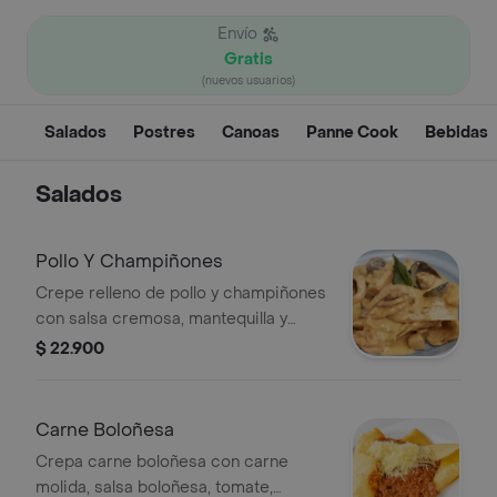
Envío
Gratis
(nuevos usuarios)
Salados
Postres
Canoas
Panne Cook
Bebidas
Salados
Pollo Y Champiñones
Crepe relleno de pollo y champiñones
con salsa cremosa, mantequilla y
especias suaves.
$ 22.900
Carne Boloñesa
Crepa carne boloñesa con carne
molida, salsa boloñesa, tomate,