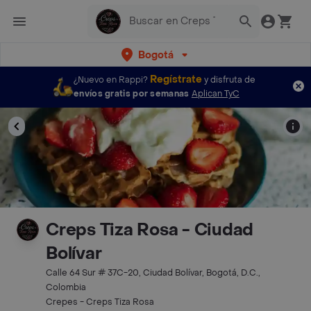
Bogotá
Regístrate
¿Nuevo en Rappi?
y disfruta de
envíos gratis por semanas
Aplican TyC
Creps Tiza Rosa - Ciudad
Bolívar
Calle 64 Sur # 37C-20, Ciudad Bolívar, Bogotá, D.C.,
Colombia
Crepes - Creps Tiza Rosa