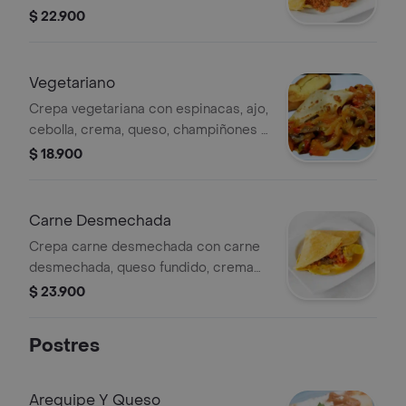
hierbas, ajo, queso y salsa napolitana.
$ 22.900
Vegetariano
Crepa vegetariana con espinacas, ajo,
cebolla, crema, queso, champiñones y
salsa blanca especiada.
$ 18.900
Carne Desmechada
Crepa carne desmechada con carne
desmechada, queso fundido, crema
agria, hogao y ají casero opcional.
$ 23.900
Postres
Arequipe Y Queso