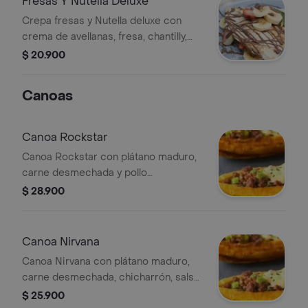
Fresas Y Nutella Deluxe
Crepa fresas y Nutella deluxe con
crema de avellanas, fresa, chantilly,
almendras y salsa de chocolate.
$ 20.900
Canoas
Canoa Rockstar
Canoa Rockstar con plátano maduro,
carne desmechada y pollo
desmechado.
$ 28.900
Canoa Nirvana
Canoa Nirvana con plátano maduro,
carne desmechada, chicharrón, salsa
criolla y queso derretido.
$ 25.900