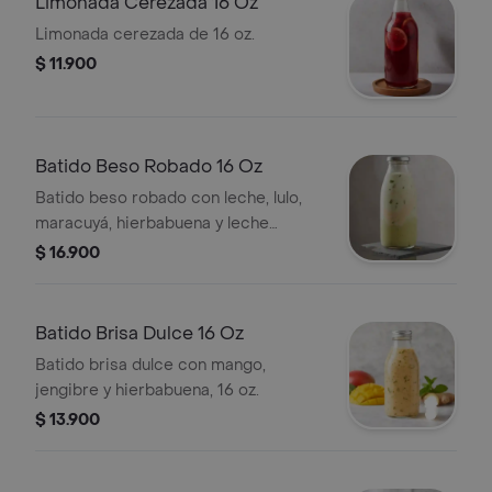
Limonada Cerezada 16 Oz
Limonada cerezada de 16 oz.
$ 11.900
Batido Beso Robado 16 Oz
Batido beso robado con leche, lulo,
maracuyá, hierbabuena y leche
condensada, 16 oz.
$ 16.900
Batido Brisa Dulce 16 Oz
Batido brisa dulce con mango,
jengibre y hierbabuena, 16 oz.
$ 13.900