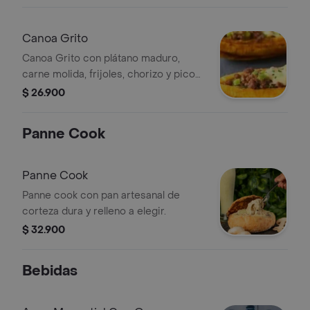
Canoa Grito
Canoa Grito con plátano maduro,
carne molida, frijoles, chorizo y pico
de gallo.
$ 26.900
Panne Cook
Panne Cook
Panne cook con pan artesanal de
corteza dura y relleno a elegir.
$ 32.900
Bebidas