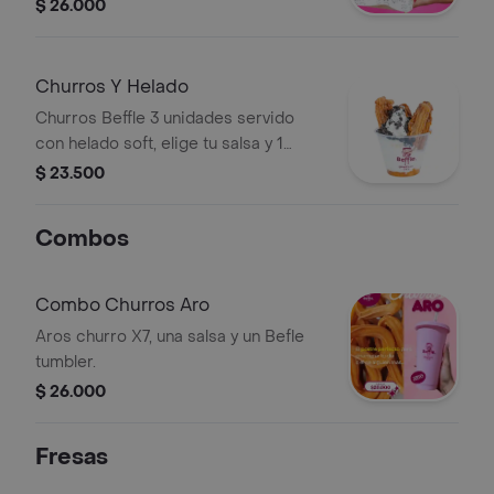
pistacho, 2 chocolate negro + mani y
$ 26.000
2 de arequipe + azucar glass.
Churros Y Helado
Churros Beffle 3 unidades servido
con helado soft, elige tu salsa y 1
topping clasico.
$ 23.500
Combos
Combo Churros Aro
Aros churro X7, una salsa y un Befle
tumbler.
$ 26.000
Fresas