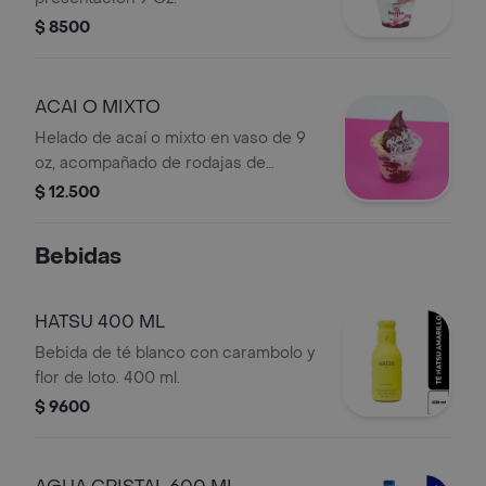
$ 8500
ACAI O MIXTO
Helado de acaí o mixto en vaso de 9
oz, acompañado de rodajas de
banano y un toque de canela.
$ 12.500
Bebidas
HATSU 400 ML
Bebida de té blanco con carambolo y
flor de loto. 400 ml.
$ 9600