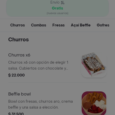
Envío
Gratis
(nuevos usuarios)
Churros
Combos
Fresas
Açaí Beffle
Gofres
Churros
Churros x6
Churros x6 con opción de elegir 1
salsa. Cubiertos con chocolate y
decorados con líneas de chocolate
$ 22.000
blanco.
Beffle bowl
Bowl con fresas, churros aro, crema
beffle y una salsa a elección.
$ 31.500