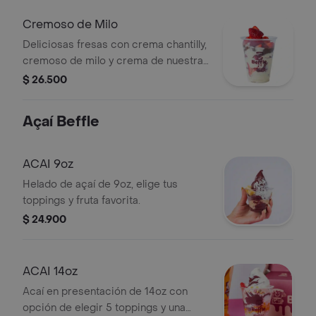
Cremoso de Milo
Deliciosas fresas con crema chantilly,
cremoso de milo y crema de nuestra
casa Beffle, presentacion de 14 Oz.
$ 26.500
Açaí Beffle
ACAI 9oz
Helado de açaí de 9oz, elige tus
toppings y fruta favorita.
$ 24.900
ACAI 14oz
Acaí en presentación de 14oz con
opción de elegir 5 toppings y una