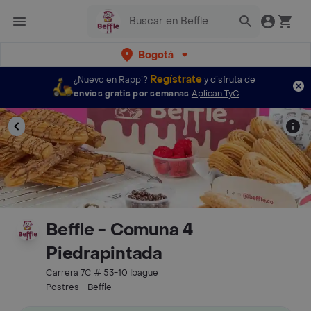
Bogotá
Regístrate
¿Nuevo en Rappi?
y disfruta de
envíos gratis por semanas
Aplican TyC
Beffle - Comuna 4
Piedrapintada
Carrera 7C # 53-10 Ibague
Postres - Beffle