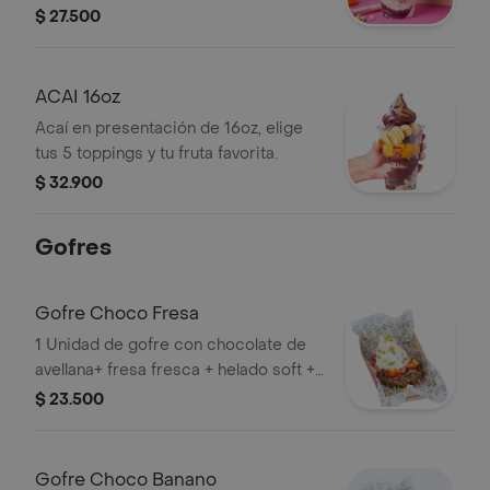
fruta favorita.
$ 27.500
ACAI 16oz
Acaí en presentación de 16oz, elige
tus 5 toppings y tu fruta favorita.
$ 32.900
Gofres
Gofre Choco Fresa
1 Unidad de gofre con chocolate de
avellana+ fresa fresca + helado soft +
salsa de frutos rojos
$ 23.500
Gofre Choco Banano