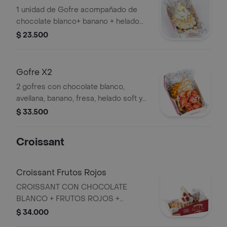
1 unidad de Gofre acompañado de
chocolate blanco+ banano + helado
soft de vainilla+ salsa de arequipe
$ 23.500
Gofre X2
2 gofres con chocolate blanco,
avellana, banano, fresa, helado soft y
salsa de frutos rojos o arequipe.
$ 33.500
Croissant
Croissant Frutos Rojos
CROISSANT CON CHOCOLATE
BLANCO + FRUTOS ROJOS +
HELADO SOFT + CHANTILLY + SALSA
$ 34.000
DE CHOCOLATE