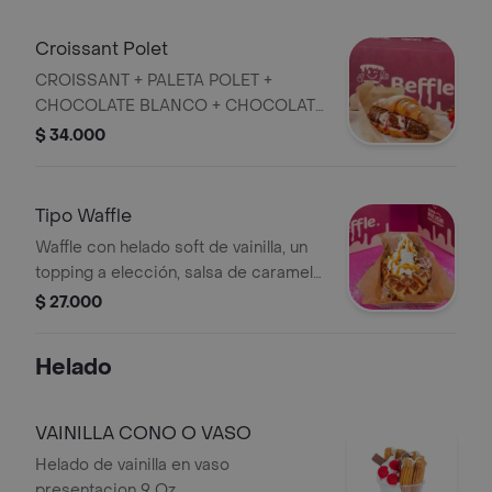
Croissant Polet
CROISSANT + PALETA POLET +
CHOCOLATE BLANCO + CHOCOLATE
NEGRO + AZÚCAR GLASS
$ 34.000
Tipo Waffle
Waffle con helado soft de vainilla, un
topping a elección, salsa de caramelo
y azúcar glass.
$ 27.000
Helado
VAINILLA CONO O VASO
Helado de vainilla en vaso
presentacion 9 Oz.