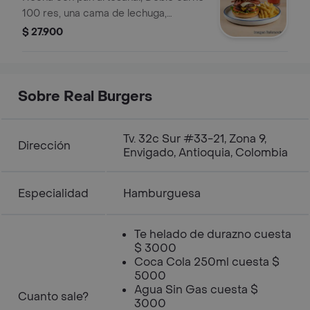
helado.
100 res, una cama de lechuga,
tomate, cebolla caramelizada,
$ 27.900
tocineta ahumada, queso mozzarella,
cheddar y parmesano, salsas de la
casa, acompañado de papas a la
francesa y Quatro.
Sobre Real Burgers
Tv. 32c Sur #33-21, Zona 9,
Dirección
Envigado, Antioquia, Colombia
Especialidad
Hamburguesa
Te helado de durazno cuesta
$ 3000
Coca Cola 250ml cuesta $
5000
Agua Sin Gas cuesta $
Cuanto sale?
3000