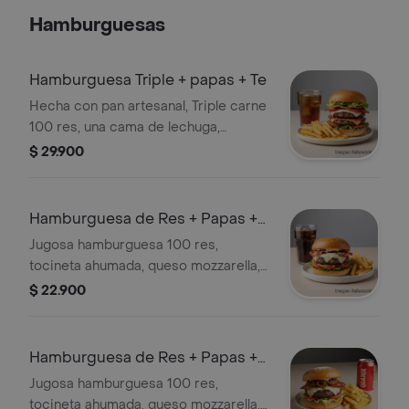
Hamburguesas
Hamburguesa Triple + papas + Te
Hecha con pan artesanal, Triple carne
100 res, una cama de lechuga,
tomate, cebolla caramelizada,
$ 29.900
tocineta ahumada, queso mozzarella,
cheddar y salsas de la casa
Hamburguesa de Res + Papas +
Coca Cola
Jugosa hamburguesa 100 res,
tocineta ahumada, queso mozzarella,
queso cheddar, queso parmesano,
$ 22.900
sobre una cama de lechuga, tomate,
cebolla caramelizada, en un rico pan
artesanal, acompañada de papas a la
Hamburguesa de Res + Papas +
francesa, salsas de la casa y Coca
Quatro
Jugosa hamburguesa 100 res,
Cola.
tocineta ahumada, queso mozzarella,