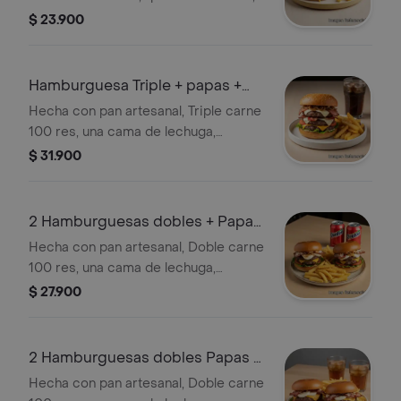
queso cheddar, queso parmesano,
$ 23.900
sobre una cama de lechuga, tomate,
cebolla caramelizada, en un rico pan
artesanal, acompañada de papas a la
Hamburguesa Triple + papas +
francesa, salsas de la casa y Quatro.
coca cola
Hecha con pan artesanal, Triple carne
100 res, una cama de lechuga,
tomate, cebolla caramelizada,
$ 31.900
tocineta ahumada, queso mozzarella,
cheddar y salsas de la casa
2 Hamburguesas dobles + Papas
+ 2 Quatro
Hecha con pan artesanal, Doble carne
100 res, una cama de lechuga,
tomate, cebolla caramelizada,
$ 27.900
tocineta ahumada, queso mozzarella,
cheddar y parmesano, salsas de la
casa, acompañado de papas a la
2 Hamburguesas dobles Papas 2
francesa y Quatro.
Te helado
Hecha con pan artesanal, Doble carne