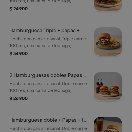
100 res, una cama de lechuga,
tomate, cebolla caramelizada,
$ 24.900
tocineta ahumada, queso mozzarella,
cheddar y parmesano, salsas de la
casa, acompañado de papas a la
Hamburguesa Triple + papas +
francesa y te helado
Quatro
Hecha con pan artesanal, Triple carne
100 res, una cama de lechuga,
tomate, cebolla caramelizada,
$ 34.900
tocineta ahumada, queso mozzarella,
cheddar y salsas de la casa
2 Hamburguesas dobles Papas 2
Coca colas
Hecha con pan artesanal, Doble carne
100 res, una cama de lechuga,
tomate, cebolla caramelizada,
$ 26.900
tocineta ahumada, queso mozzarella,
cheddar y parmesano, salsas de la
casa, acompañado de papas a la
Hamburguesa doble + Papas + te
francesa y Coca cola
helado
Hecha con pan artesanal, Doble carne