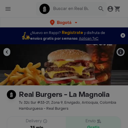
Bogotá
Regístrate
¿Nuevo en Rappi?
y disfruta de
envíos gratis por semanas
Aplican TyC
Real Burgers - La Magnolia
Tv. 32c Sur #33-21, Zona 9, Envigado, Antioquia, Colombia
Hamburguesa - Real Burgers
Delivery
Envío
Gratis
35 min