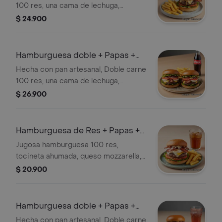
100 res, una cama de lechuga,
tomate, cebolla caramelizada,
$ 24.900
tocineta ahumada, queso mozzarella,
cheddar y parmesano, salsas de la
casa, acompañado de papas a la
Hamburguesa doble + Papas +
francesa y te helado.
Coca cola
Hecha con pan artesanal, Doble carne
100 res, una cama de lechuga,
tomate, cebolla caramelizada,
$ 26.900
tocineta ahumada, queso mozzarella,
cheddar y parmesano, salsas de la
casa, acompañado de papas a la
Hamburguesa de Res + Papas +
francesa y Coca cola.
Te helado
Jugosa hamburguesa 100 res,
tocineta ahumada, queso mozzarella,
queso cheddar, queso parmesano,
$ 20.900
sobre una cama de lechuga, tomate,
cebolla caramelizada, en un rico pan
artesanal, acompañada de papas a la
Hamburguesa doble + Papas +
francesa, salsas de la casa y Te
Quatro
Hecha con pan artesanal, Doble carne