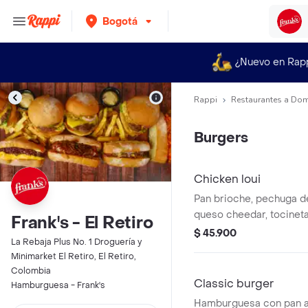
Bogotá
¿Nuevo en Rap
Rappi
Restaurantes a Dom
Burgers
Chicken loui
Pan brioche, pechuga de
queso cheedar, tocineta,
Frank's - El Retiro
coleslaw, mayonesa de s
$ 45.900
La Rebaja Plus No. 1 Droguería y
martin's
Minimarket El Retiro, El Retiro,
Colombia
Classic burger
Hamburguesa - Frank's
Hamburguesa con pan ar