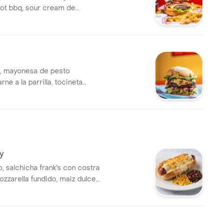
ot bbq, sour cream de
ezclum, queso cheddar y
opeo.
, mayonesa de pesto
rne a la parrilla, tocineta
x de quesos irrresistibles,
rry confitados en reduccion
ugula fresca y cebolla
ocante
y
o, salchicha frank's con costra
zzarella fundido, maiz dulce
de la casa, mermelada de
n cebolla dulce y un toque de
un contraste irresistible