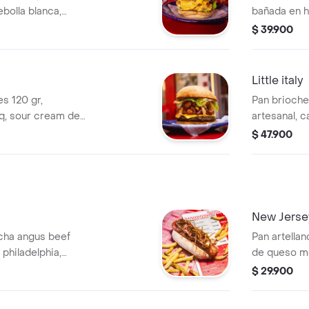
bolla blanca,
bañada en h
 cheddar,
sriracha, m
$ 39.900
 y pepinillo.
cogollo eur
Little italy
s 120 gr,
Pan brioche
q, sour cream de
artesanal, ca
o cheddar y
ahumada, mi
$ 47.900
tomates che
balsamica, r
apanada cr
New Jerse
icha angus beef
Pan artellan
 philadelphia,
de queso mo
zado y
desgranado 
$ 29.900
tocineta co
tajin dando 