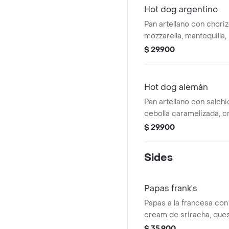
Hot dog argentino
Pan artellano con choriz
mozzarella, mantequilla
sriracha y chimichurri.
$ 29.900
Hot dog alemán
Pan artellano con salch
cebolla caramelizada, c
queso cheddar.
$ 29.900
Sides
Papas frank's
Papas a la francesa con
cream de sriracha, que
cebollín
$ 35.900