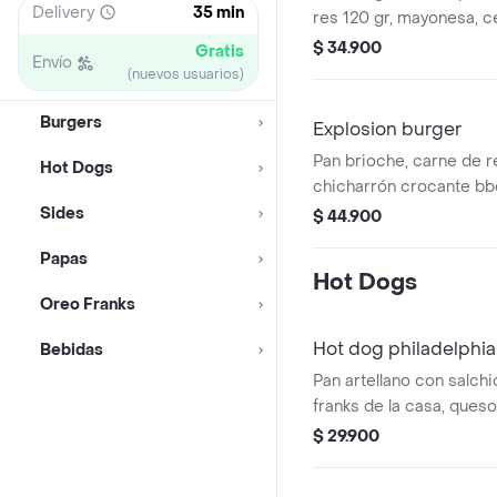
Delivery
35 min
res 120 gr, mayonesa, ce
cogollo europeo, queso
$ 34.900
Gratis
Envío
mostaza, salsa de tomate
(nuevos usuarios)
Burgers
Explosion burger
Pan brioche, carne de re
Hot Dogs
chicharrón crocante bb
sriracha, crunchy, ques
Sides
$ 44.900
cogollo europeo.
Papas
Hot Dogs
Oreo Franks
Hot dog philadelphia
Bebidas
Pan artellano con salch
franks de la casa, queso
cebolla puerro carameli
$ 29.900
tocineta bbq sweet.