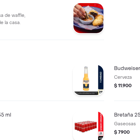
a de waffle,
e la casa.
Budweiser
Cerveza
$ 11.900
35 ml
Bretaña 2
Gaseosas
$ 7900