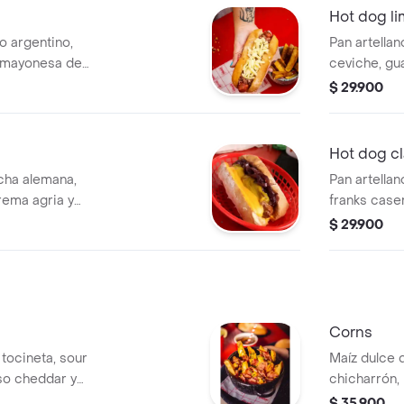
Hot dog l
o argentino,
Pan artellan
, mayonesa de
ceviche, g
sriracha,
$ 29.900
Hot dog cl
icha alemana,
Pan artella
rema agria y
franks case
cebolla bla
$ 29.900
piña, mosta
Corns
 tocineta, sour
Maíz dulce 
so cheddar y
chicharrón, 
$ 35.900