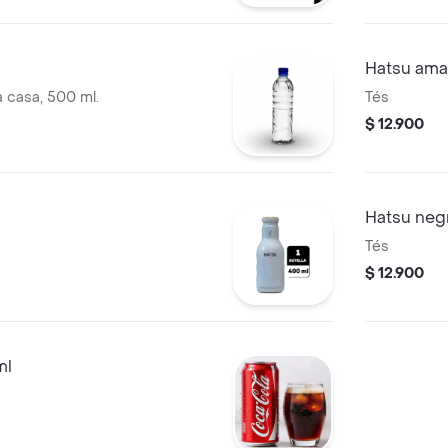
Hatsu amar
 casa, 500 ml.
Tés
$ 12.900
Hatsu neg
Tés
$ 12.900
ml