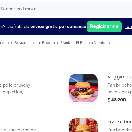
Registrarme
pi?
Disfruta de
envíos gratis por semanas
Tér
icilio
Restaurantes en Bogotá
Frank's - El Retiro a Domicilio
Veggie bu
 pollo crunchy,
Pan brioche
 pepinillos,
un mix de q
riracha y salsa
cherrys con
$ 48.900
balsamica, r
Franks bu
tellano, carne de
Pan brioche,