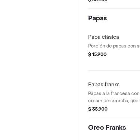
Papas
Papa clásica
Porción de papas con sa
$ 15.900
Papas franks
Papas a la francesa con
cream de sriracha, que
cebollín
$ 35.900
Oreo Franks