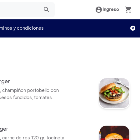
Ingreso
minos y condiciones
rger
, champiñon portobello con
uesos fundidos, tomates
fitados en reduccion
ugula y cebolla
rger
 carne de res 120 gr, tocineta