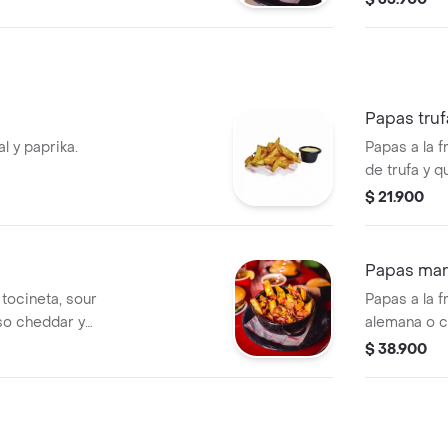
Papas tru
l y paprika.
Papas a la f
de trufa y 
$ 21.900
Papas mar
 tocineta, sour
Papas a la 
so cheddar y
alemana o c
caramelizad
$ 38.900
de sriracha
queso chedda