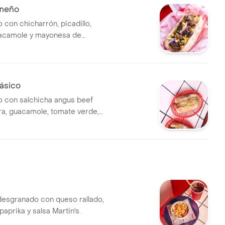
imeño
o con chicharrón, picadillo,
uacamole y mayonesa de
ásico
no con salchicha angus beef
ra, guacamole, tomate verde,
nca, pasabocas fosforitos,
za y salsa de tomate.
desgranado con queso rallado,
paprika y salsa Martin's.