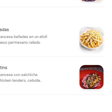
fadas
rancesa bañadas en un alioli
queso parmesano rallado
tins
francesa con salchicha
hicken tenders, cebolla
a, especias (curry), mayonesa
, sour cream de sriracha,
r, tocineta y cebollín.