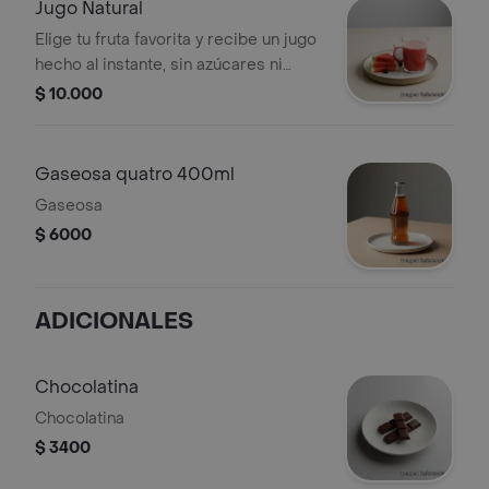
Jugo Natural
Elige tu fruta favorita y recibe un jugo
hecho al instante, sin azúcares ni
conservantes añadidos. la dosis diaria
$ 10.000
de vitaminas y el sabor más natural.
¡pide el tuyo ahora! 14 Oz
Gaseosa quatro 400ml
Gaseosa
$ 6000
ADICIONALES
Chocolatina
Chocolatina
$ 3400