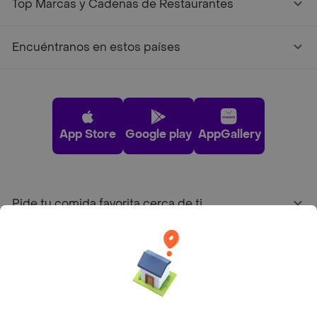
Top Marcas y Cadenas de Restaurantes
Encuéntranos en estos países
App Store
Google play
AppGallery
Pide tu comida favorita cerca de ti
Categorías
Únete a Rappi