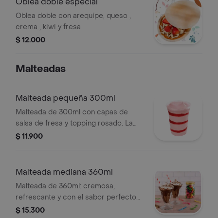
Oblea doble especial
Oblea doble con arequipe, queso ,
crema , kiwi y fresa
$ 12.000
Malteadas
Malteada pequeña 300ml
Malteada de 300ml con capas de
salsa de fresa y topping rosado. La
consistencia puede variar.
$ 11.900
Malteada mediana 360ml
Malteada de 360ml: cremosa,
refrescante y con el sabor perfecto
para darte un gusto rápido y
$ 15.300