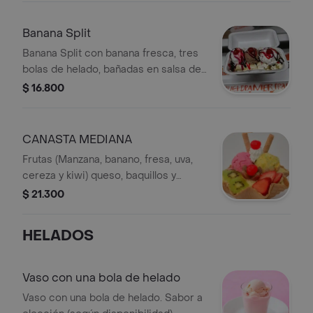
Banana Split
Banana Split con banana fresca, tres
bolas de helado, bañadas en salsa de
chocolate o fresa y cubiertas con
$ 16.800
crema batida, queso y cerezas.
CANASTA MEDIANA
Frutas (Manzana, banano, fresa, uva,
cereza y kiwi) queso, baquillos y
salsas. 2 bola de helado.
$ 21.300
HELADOS
Vaso con una bola de helado
Vaso con una bola de helado. Sabor a