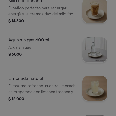
Milo con banano
El batido perfecto para recargar
energías. la cremosidad del milo frío
mezclada con la dulzura natural del
$ 14.300
banano fresco. una bebida deliciosa y
nutritiva que te encantará. ¡pídelo ya!
Agua sin gas 600ml
Agua sin gas
$ 6000
Limonada natural
El máximo refresco. nuestra limonada
es preparada con limones frescos y
el dulzor perfecto. cero
$ 12.000
concentrados, 100 natural y helada. ¡el
remedio perfecto para el calor!