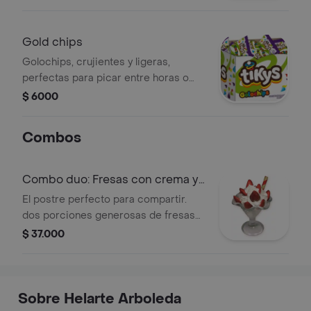
Gold chips
Golochips, crujientes y ligeras,
perfectas para picar entre horas o
como acompañamiento en tus
$ 6000
comidas.
Combos
Combo duo: Fresas con crema y
queso
El postre perfecto para compartir.
dos porciones generosas de fresas
frescas bañadas en abundante crema
$ 37.000
de leche casera. incluye nuestra
deliciosa salsa de fresa y el toque
gourmet del queso rallado. ¡doble
sabor, doble disfrute!
Sobre Helarte Arboleda