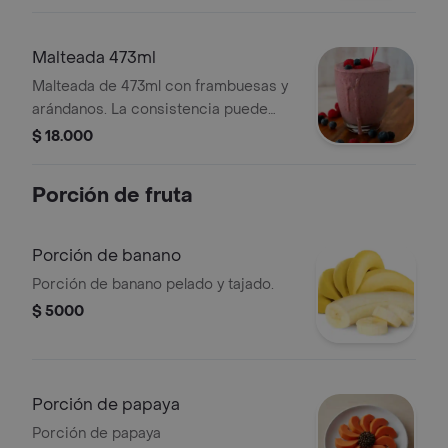
delicioso. ideal para disfrutar en
cualquier momento del día. La
consistencia del producto puede
Malteada 473ml
variar debido al tiempo de entrega.
Malteada de 473ml con frambuesas y
arándanos. La consistencia puede
variar según el tiempo de entrega.
$ 18.000
Porción de fruta
Porción de banano
Porción de banano pelado y tajado.
$ 5000
Porción de papaya
Porción de papaya