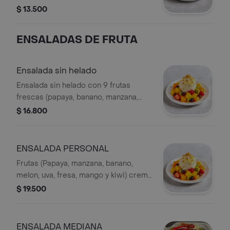
$ 13.500
ENSALADAS DE FRUTA
Ensalada sin helado
Ensalada sin helado con 9 frutas
frescas (papaya, banano, manzana,
melón, uva, fresa, mango y kiwi),
$ 16.800
crema de leche, queso, ralladura
cítrica y migas.
ENSALADA PERSONAL
Frutas (Papaya, manzana, banano,
melon, uva, fresa, mango y kiwi) crema
de leche y queso. con o sin helado
$ 19.500
ENSALADA MEDIANA