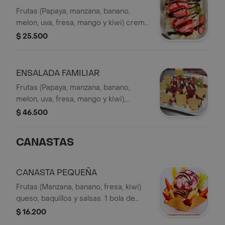
Frutas (Papaya, manzana, banano,
melon, uva, fresa, mango y kiwi) crema
de leche, y queso. 1 bola de helado
$ 25.500
(disponibilidad de sabores)
ENSALADA FAMILIAR
Frutas (Papaya, manzana, banano,
melon, uva, fresa, mango y kiwi),
cerezas, galletas, crema de leche y
$ 46.500
queso. Con o sin bola de helado. 3
bolas de helado (A elección)
CANASTAS
CANASTA PEQUEÑA
Frutas (Manzana, banano, fresa, kiwi)
queso, baquillos y salsas. 1 bola de
helado.
$ 16.200