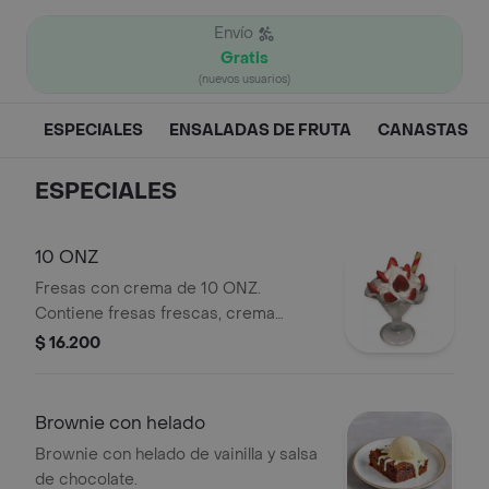
Envío
Gratis
(nuevos usuarios)
ESPECIALES
ENSALADAS DE FRUTA
CANASTAS
ESPECIALES
10 ONZ
Fresas con crema de 10 ONZ.
Contiene fresas frescas, crema
chantilly, salsa de fresa y barquillo.
$ 16.200
Brownie con helado
Brownie con helado de vainilla y salsa
de chocolate.