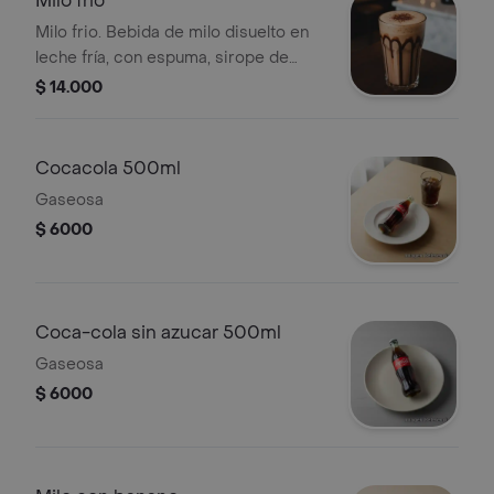
Milo frio
Milo frio. Bebida de milo disuelto en
leche fría, con espuma, sirope de
chocolate y polvo de cacao.
$ 14.000
Cocacola 500ml
Gaseosa
$ 6000
Coca-cola sin azucar 500ml
Gaseosa
$ 6000