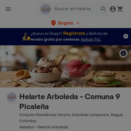
Bogotá
Regístrate
¿Nuevo en Rappi?
y disfruta de
envíos gratis por semanas
Aplican TyC
Helarte Arboleda - Comuna 9
Picaleña
Conjunto Residencial Yarumo Arboleda Campestre, Ibagué,
Colombia
Helados - Helarte Arboleda