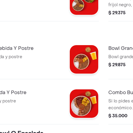
frijol negro,
guacamole y 
$ 29.375
harina de trigo acompa
nachos.*la 
adicional.
bida Y Postre
Bowl Gran
a y postre
Bowl grande
$ 29.875
da Y Postre
Combo Bur
y postre
Si lo pides
económico.
$ 35.000