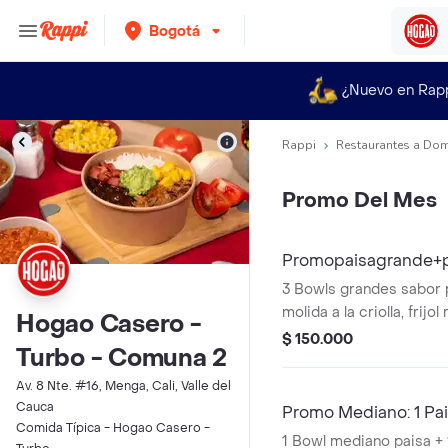
Bogotá
¿Nuevo en Rap
Rappi
Restaurantes a Dom
Promo Del Mes
Promopaisagrande+p
3 Bowls grandes sabor 
molida a la criolla, frijol 
Hogao Casero -
chicharroncitos, choriz
$ 150.000
Turbo - Comuna 2
arroz blanco. * la bebida tiene un costo
adicional.
Av. 8 Nte. #16, Menga, Cali, Valle del
Cauca
Promo Mediano: 1 Pa
Comida Típica - Hogao Casero -
1 Bowl mediano paisa +