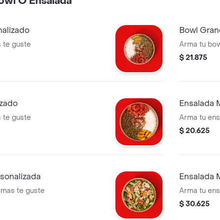
Bowl O Ensalada
alizado
Bowl Gran
 te guste
Arma tu bo
$ 21.875
izado
Ensalada 
 te guste
Arma tu en
$ 20.625
sonalizada
Ensalada 
 mas te guste
Arma tu en
$ 30.625