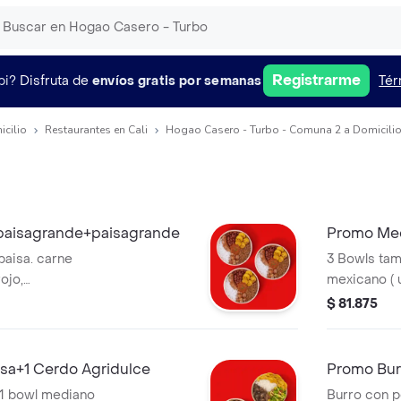
Registrarme
pi?
Disfruta de
envíos gratis por semanas
Tér
icilio
Restaurantes en Cali
Hogao Casero - Turbo - Comuna 2 a Domicili
aisagrande+paisagrande
Promo Med
paisa. carne
3 Bowls tam
rojo,
mexicano ( 
o, maduro, hogao y
agridulce. *
$ 81.875
adicional.
isa+1 Cerdo Agridulce
Promo Bu
 1 bowl mediano
Burro con p