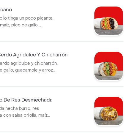
icano
ollo tinga un poco picante,
 maíz, pico de gallo,
arroz blanco en tortilla de
igo *la bebida tiene un costo
Cerdo Agridulce Y Chicharrón
erdo agridulce y chicharrón,
e gallo, guacamole y arroz
tilla de harina de trigo *la
 un costo adicional.
ro De Res Desmechada
a hecha burro. res
con salsa criolla, maíz
apa fosforito, queso
 salsa muy en tortilla de