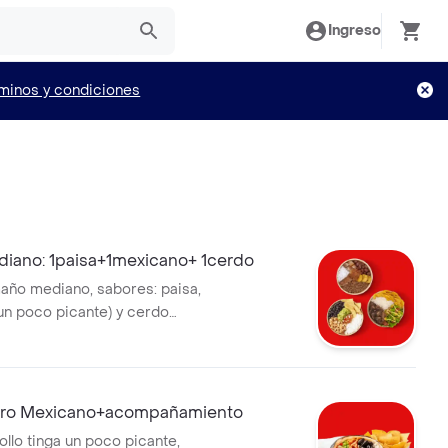
Ingreso
minos y condiciones
o
iano: 1paisa+1mexicano+ 1cerdo
año mediano, sabores: paisa,
un poco picante) y cerdo
 la bebida tiene un costo
rro Mexicano+acompañamiento
ollo tinga un poco picante,