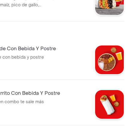
 maíz, pico de gallo,
arroz blanco en tortilla de
ñado de
bebida tiene un costo
de Con Bebida Y Postre
 con bebida y postre
rito Con Bebida Y Postre
 en combo te sale más