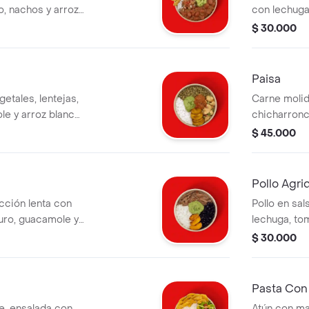
o, nachos y arroz
con lechuga
un costo adicional.
blanco, mon
$ 30.000
verde. la be
Paisa
etales, lentejas,
Carne molida 
e y arroz blanco.
chicharronc
 adicional.
arroz blanco
$ 45.000
adicional.
Pollo Agri
ción lenta con
Pollo en sal
mole y
lechuga, tom
tiene un costo
blanco, mon
$ 30.000
verde. la be
Pasta Con
e, ensalada con
Atún con ma