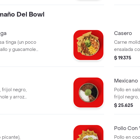
amaño Del Bowl
nga
Casero
sa tinga (un poco
Carne molida 
gallo y guacamole.
ensalada co
 adicional.
arroz blanco
$ 19.375
adicional.
Mexicano
 frijol negro,
Pollo en sal
ole y arroz
frijol negro
un costo adicional.
nachos y arr
$ 25.625
costo adicio
Pollo Con
 picante),
Pollo en co