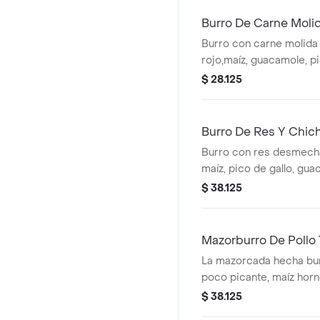
Burro De Carne Moli
Burro con carne molida a l
rojo,maíz, guacamole, pi
arroz blanco en tortilla 
$ 28.125
* acompañado de la salsa 
bebida tiene un costo ad
Burro De Res Y Chic
Burro con res desmecha
maíz, pico de gallo, gua
blanco en tortilla de harin
$ 38.125
bebida tiene un costo ad
Mazorburro De Pollo 
La mazorcada hecha burr
poco picante, maíz hor
fosforito, queso mozzare
$ 38.125
tortilla de harina de tr