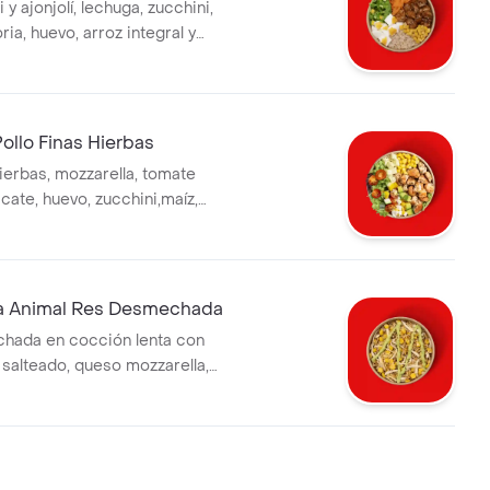
i y ajonjolí, lechuga, zucchini,
ria, huevo, arroz integral y
 la bebida tiene un costo
ollo Finas Hierbas
hierbas, mozzarella, tomate
cate, huevo, zucchini,maíz,
huga y salsa verde. la bebida
to adicional.
a Animal Res Desmechada
hada en cocción lenta con
 salteado, queso mozzarella,
salsa verde. la bebida tiene un
nal.