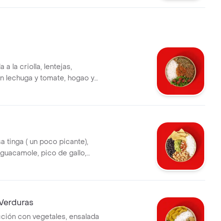
a la criolla, lentejas,
n lechuga y tomate, hogao y
. la bebida tiene un costo
sa tinga ( un poco picante),
, guacamole, pico de gallo,
oz blanco. la bebida tiene un
nal.
 Verduras
cción con vegetales, ensalada