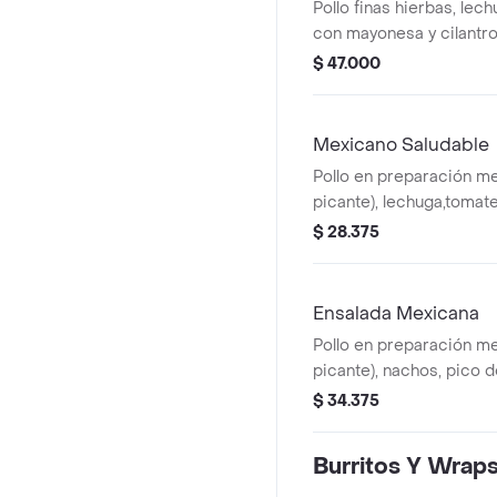
Pollo finas hierbas, lec
con mayonesa y cilantro
mozzarella, maíz, huevo y
$ 47.000
bebida tiene un costo ad
Mexicano Saludable
Pollo en preparación m
picante), lechuga,tomate
aguacate,nachos, arroz i
$ 28.375
verde. la bebida tiene u
Ensalada Mexicana
Pollo en preparación m
picante), nachos, pico de
guacamole,mozzarella,ma
$ 34.375
salsa verde. la bebida t
adicional.
Burritos Y Wrap