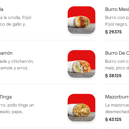
da
Burro Mex
a criolla, frijol
Burro con p
co de gallo y
frijol negro,
de harina de trigo
guacamole y 
$ 29.375
que elijas. la
harina de tr
icional.
adicional.
harrón
Burro De 
da y chicharrón,
Burro con c
camole y arroz
maíz, pico d
a de trigo *la
blanco en tor
$ 38.125
icional.
bebida tiene
Tinga
Mazorbur
o. pollo tinga un
La mazorcad
neado, papa
desmechada 
lla y salsa muy en
horneado, p
$ 43.125
igo. * acompañado
mozzarella y