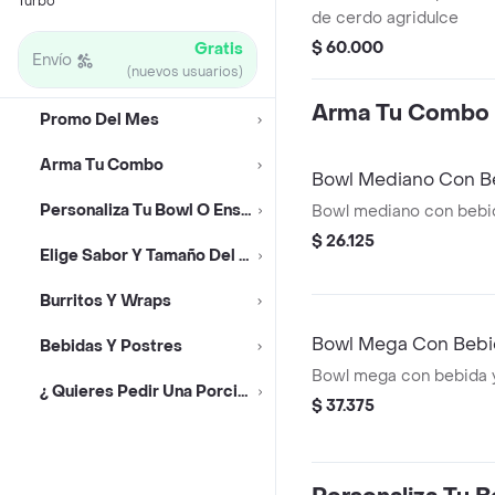
Turbo
de cerdo agridulce
$ 60.000
Gratis
Envío
(nuevos usuarios)
Arma Tu Combo
Promo Del Mes
Arma Tu Combo
Bowl Mediano Con Be
Personaliza Tu Bowl O Ensalada
Bowl mediano con bebid
$ 26.125
Elige Sabor Y Tamaño Del Bowl
Burritos Y Wraps
Bowl Mega Con Bebi
Bebidas Y Postres
Bowl mega con bebida 
¿ Quieres Pedir Una Porción ?
$ 37.375