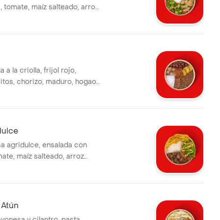
, tomate, maíz salteado, arroz
editas de plátano y salsa
bida tiene un costo adicional.
a la criolla, frijol rojo,
itos, chorizo, maduro, hogao y
. la bebida tiene un costo
dulce
sa agridulce, ensalada con
ate, maíz salteado, arroz
editas de plátano y salsa
bida tiene un costo adicional.
 Atún
yonesa y cilantro, pasta