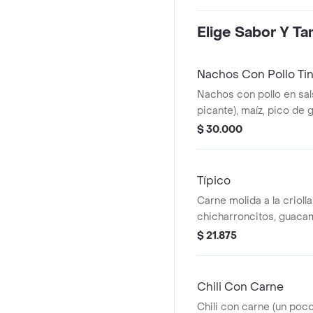
Elige Sabor Y T
Nachos Con Pollo Ti
Nachos con pollo en sal
picante), maíz, pico de 
la bebida tiene un costo
$ 30.000
Típico
Carne molida a la criolla,
chicharroncitos, guacam
blanco. la bebida tiene 
$ 21.875
Chili Con Carne
Chili con carne (un poco