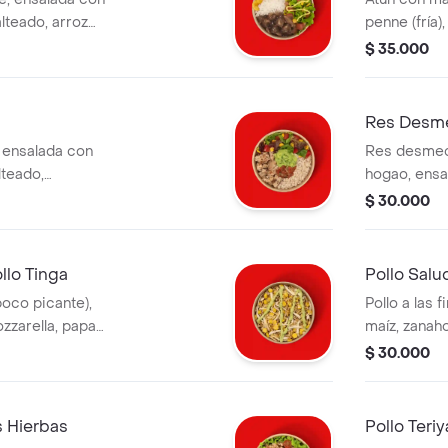
lteado, arroz
penne (fría)
átano y salsa
zucchini, ma
$ 35.000
n costo adicional.
verde.
Res Desm
s, ensalada con
Res desmec
lteado,
hogao, ensa
o salsa verde y
salteado, g
$ 30.000
 tiene un costo
verde y arro
costo adicio
llo Tinga
Pollo Salu
poco picante),
Pollo a las 
zzarella, papa
maíz, zanaho
bida tiene un
salsa verde.
$ 30.000
adicional.
s Hierbas
Pollo Teri