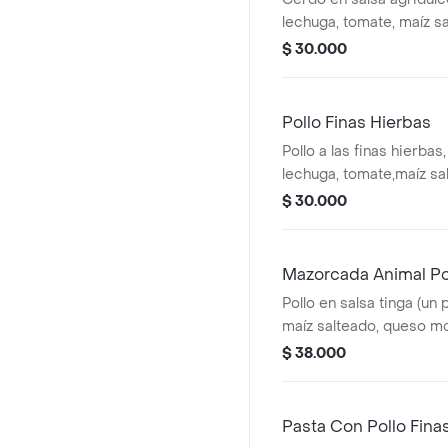
lechuga, tomate, maíz sa
blanco, moneditas de pl
$ 30.000
verde. la bebida tiene u
Pollo Finas Hierbas
Pollo a las finas hierba
lechuga, tomate,maíz sa
guacamole, pico de gall
$ 30.000
arroz integral. la bebida
adicional.
Mazorcada Animal Po
Pollo en salsa tinga (un 
maíz salteado, queso mo
ripio, salsa verde. la be
$ 38.000
costo adicional.
Pasta Con Pollo Fina