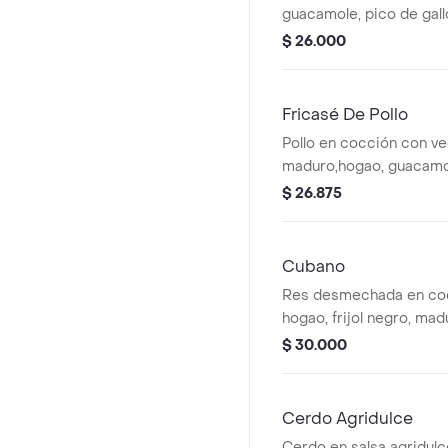
guacamole, pico de gall
blanco. la bebida tiene 
$ 26.000
Fricasé De Pollo
Pollo en cocción con veg
maduro,hogao, guacamol
la bebida tiene un costo
$ 26.875
Cubano
Res desmechada en coc
hogao, frijol negro, maduro, guaca
arroz blanco. la bebida 
$ 30.000
adicional.
Cerdo Agridulce
Cerdo en salsa agridulc