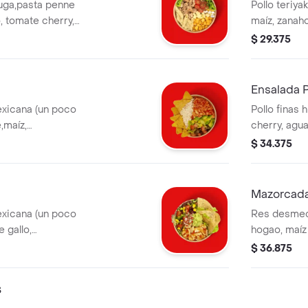
huga,pasta penne
Pollo teriyak
, tomate cherry,
maíz, zanaho
 salsa verde. la
salsa verde.
$ 29.375
icional.
adicional.
Ensalada P
exicana (un poco
Pollo finas 
,maíz,
cherry, agua
ntegral y salsa
base de lec
$ 34.375
n costo adicional.
tiene un cos
Mazorcad
exicana (un poco
Res desmec
 gallo,
hogao, maíz
íz, lechuga y
papa ripio, 
$ 36.875
iene un costo
costo adicio
s