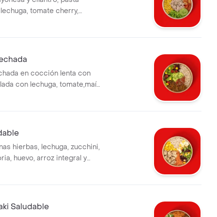
, lechuga, tomate cherry,
íz, huevo, aguacate y salsa
echada
hada en cocción lenta con
lada con lechuga, tomate,maíz
uacamole, pico de gallo salsa
z integral. la bebida tiene un
nal.
dable
finas hierbas, lechuga, zucchini,
ria, huevo, arroz integral y
 la bebida tiene un costo
yaki Saludable