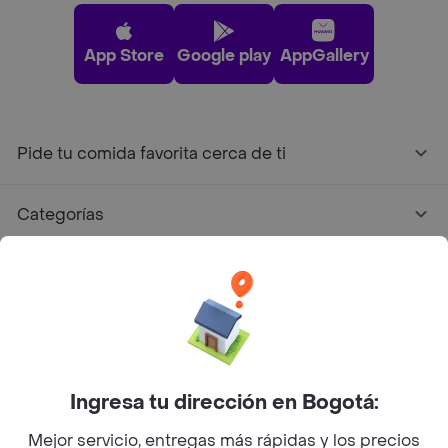
App Store
Google play
AppGallery
Pide tu comida favorita cerca de ti
Categorías
Únete a Rappi
Sobre Rappi
Facebook
Twitter
Instagram
Ingresa tu dirección en Bogotá:
Mejor servicio, entregas más rápidas y los precios
©
2026
Rappi Inc. All rights reserved.