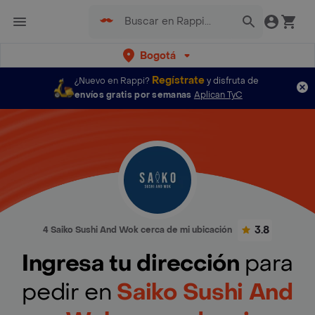
Bogotá
Regístrate
¿Nuevo en Rappi?
y disfruta de
envíos gratis por semanas
Aplican TyC
3.8
4 Saiko Sushi And Wok cerca de mi ubicación
Ingresa tu dirección
para
pedir en
Saiko Sushi And