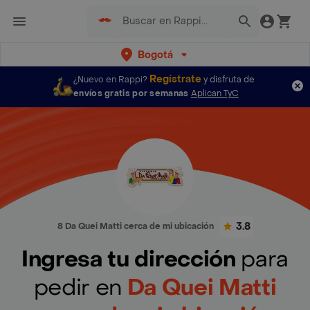
Bogotá
Regístrate
¿Nuevo en Rappi?
y disfruta de
envíos gratis por semanas
Aplican TyC
3.8
8 Da Quei Matti cerca de mi ubicación
Ingresa tu dirección
para
pedir en
Da Quei Matti