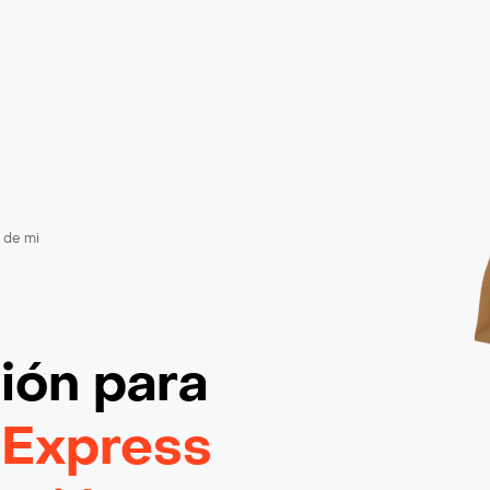
 de mi
ción
para
 Express