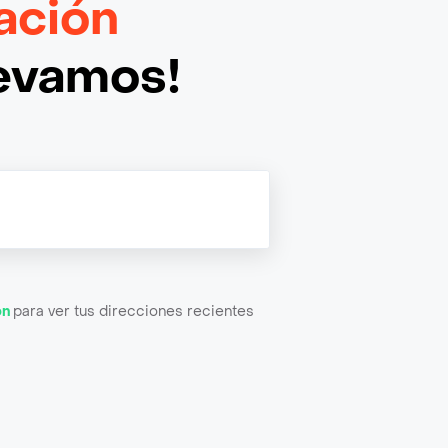
ación
levamos!
ón
para ver tus direcciones recientes