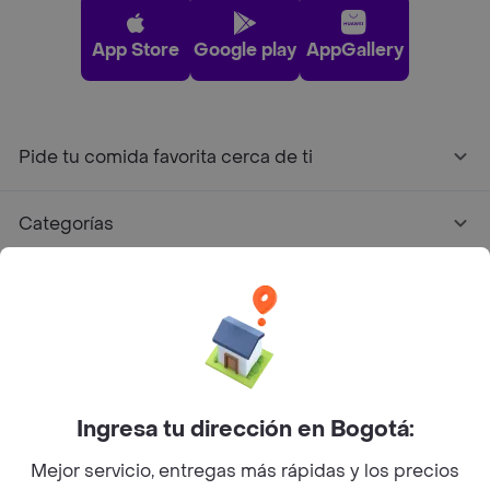
App Store
Google play
AppGallery
Pide tu comida favorita cerca de ti
Categorías
Únete a Rappi
Sobre Rappi
Facebook
Twitter
Instagram
Ingresa tu dirección en Bogotá:
Mejor servicio, entregas más rápidas y los precios
©
2026
Rappi Inc. All rights reserved.