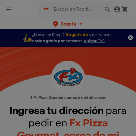
Bogotá
Regístrate
¿Nuevo en Rappi?
y disfruta de
envíos gratis por semanas
Aplican TyC
4 Fx Pizza Gourmet. cerca de mi ubicación
Ingresa tu dirección
para
pedir en
Fx Pizza
Gourmet. cerca de mi