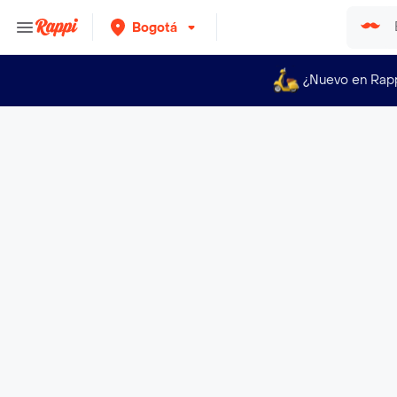
Bogotá
¿Nuevo en Rap