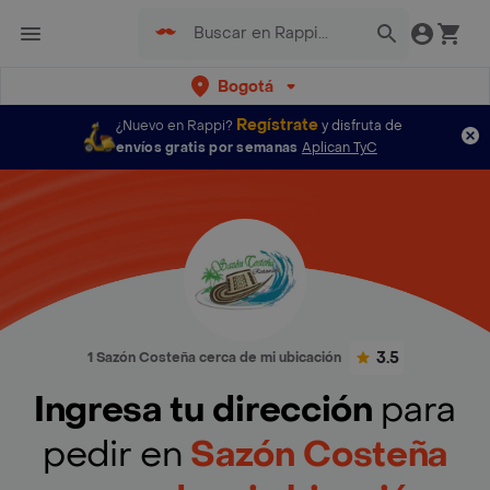
Bogotá
Regístrate
¿Nuevo en Rappi?
y disfruta de
envíos gratis por semanas
Aplican TyC
3.5
1 Sazón Costeña cerca de mi ubicación
Ingresa tu dirección
para
pedir en
Sazón Costeña