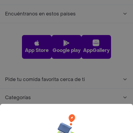
Encuéntranos en estos países
App Store
Google play
AppGallery
Pide tu comida favorita cerca de ti
Categorías
Únete a Rappi