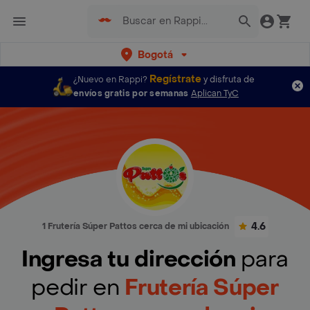
Bogotá
Regístrate
¿Nuevo en Rappi?
y disfruta de
envíos gratis por semanas
Aplican TyC
4.6
1 Frutería Súper Pattos cerca de mi ubicación
Ingresa tu dirección
para
pedir en
Frutería Súper