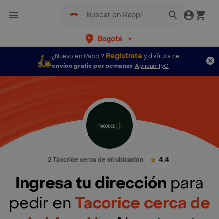
Bogotá
Regístrate
¿Nuevo en Rappi?
y disfruta de
envíos gratis por semanas
Aplican TyC
4.4
2 Tacorice cerca de mi ubicación
Ingresa tu dirección
para
pedir en
Tacorice cerca de