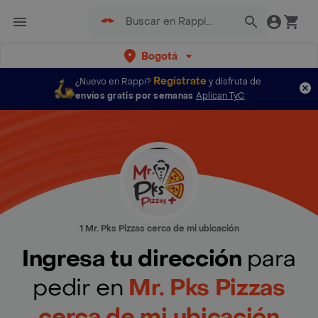
Bogotá
Regístrate
¿Nuevo en Rappi?
y disfruta de
envíos gratis por semanas
Aplican TyC
1 Mr. Pks Pizzas cerca de mi ubicación
Ingresa tu dirección
para
pedir en
Mr. Pks Pizzas
cerca de mi ubicación