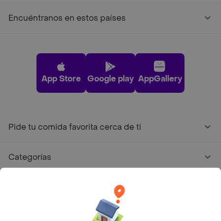
Encuéntranos en estos países
App Store
Google play
AppGallery
Pide tu comida favorita cerca de ti
Categorías
Únete a Rappi
Sobre Rappi