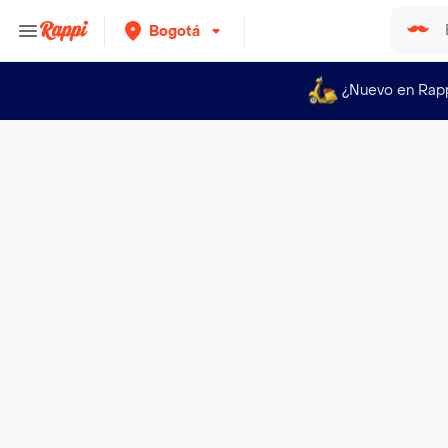
Bogotá
¿Nuevo en Rap