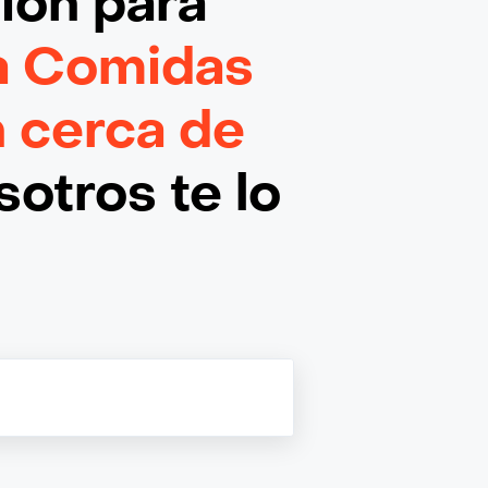
ción
para
a Comidas
 cerca de
otros te lo