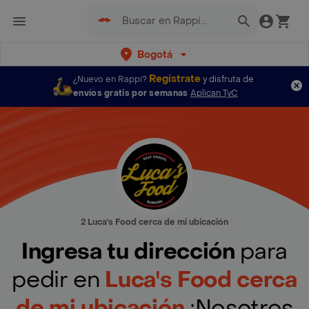
Bogotá
Regístrate
¿Nuevo en Rappi?
y disfruta de
envíos gratis por semanas
Aplican TyC
2 Luca's Food cerca de mi ubicación
Ingresa tu dirección
para
pedir en
Luca's Food cerca
de mi ubicación
¡Nosotros