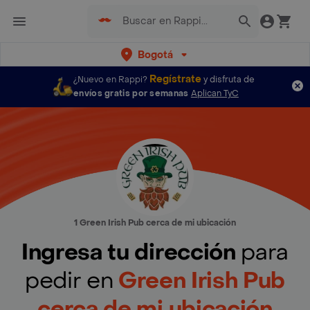
Bogotá
Regístrate
¿Nuevo en Rappi?
y disfruta de
envíos gratis por semanas
Aplican TyC
1 Green Irish Pub cerca de mi ubicación
Ingresa tu dirección
para
pedir en
Green Irish Pub
cerca de mi ubicación