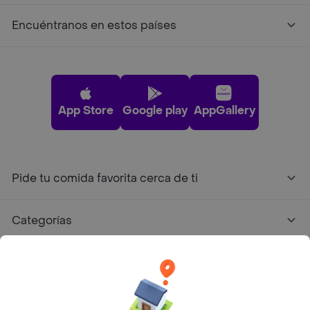
Encuéntranos en estos países
App Store
Google play
AppGallery
Pide tu comida favorita cerca de ti
Categorías
Únete a Rappi
Sobre Rappi