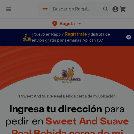
Bogotá
Regístrate
¿Nuevo en Rappi?
y disfruta de
envíos gratis por semanas
Aplican TyC
1 Sweet And Suave Real Bebida cerca de mi ubicación
Ingresa tu dirección
para
pedir en
Sweet And Suave
Real Bebida cerca de mi