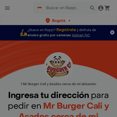
Bogotá
Regístrate
¿Nuevo en Rappi?
y disfruta de
envíos gratis por semanas
Aplican TyC
1 Mr Burger Cali y Asados cerca de mi ubicación
Ingresa tu dirección
para
pedir en
Mr Burger Cali y
Asados cerca de mi