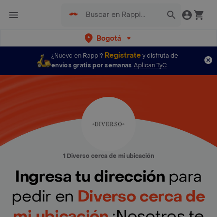
Bogotá
Regístrate
¿Nuevo en Rappi?
y disfruta de
envíos gratis por semanas
Aplican TyC
1 Diverso cerca de mi ubicación
Ingresa tu dirección
para
pedir en
Diverso cerca de
mi ubicación
¡Nosotros te