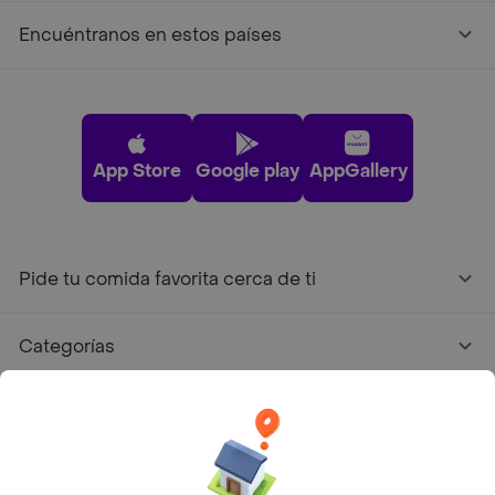
Encuéntranos en estos países
App Store
Google play
AppGallery
Pide tu comida favorita cerca de ti
Categorías
Únete a Rappi
Sobre Rappi