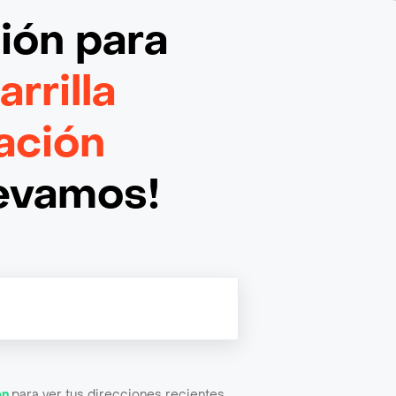
ción
para
rrilla
ación
levamos!
ón
para ver tus direcciones recientes