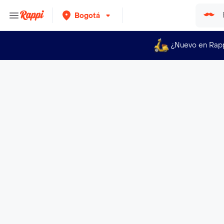
Bogotá
¿Nuevo en Rap