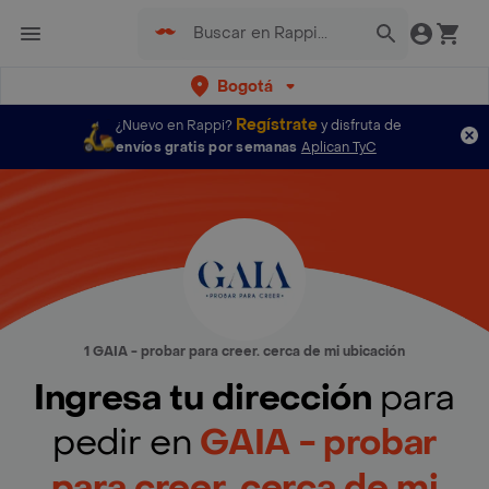
Bogotá
Regístrate
¿Nuevo en Rappi?
y disfruta de
envíos gratis por semanas
Aplican TyC
1 GAIA - probar para creer. cerca de mi ubicación
Ingresa tu dirección
para
pedir en
GAIA - probar
para creer. cerca de mi