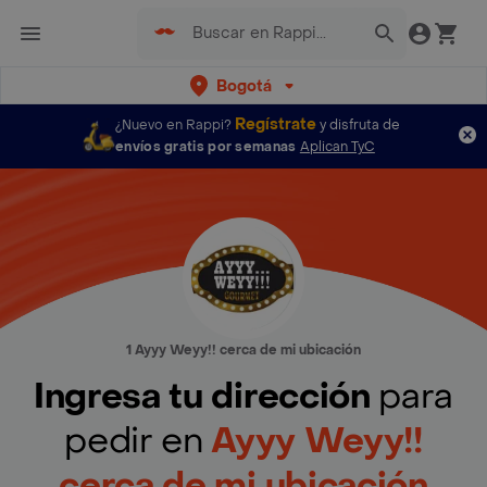
Bogotá
Regístrate
¿Nuevo en Rappi?
y disfruta de
envíos gratis por semanas
Aplican TyC
1 Ayyy Weyy!! cerca de mi ubicación
Ingresa tu dirección
para
pedir en
Ayyy Weyy!!
cerca de mi ubicación