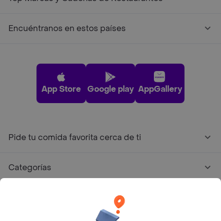
Encuéntranos en estos países
App Store
Google play
AppGallery
Pide tu comida favorita cerca de ti
Categorías
Únete a Rappi