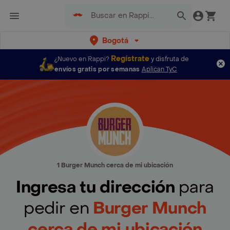
Bogotá
Regístrate
¿Nuevo en Rappi?
y disfruta de
envíos gratis por semanas
Aplican TyC
1 Burger Munch cerca de mi ubicación
Ingresa tu dirección
para
pedir en
Burger Munch
cerca de mi ubicación