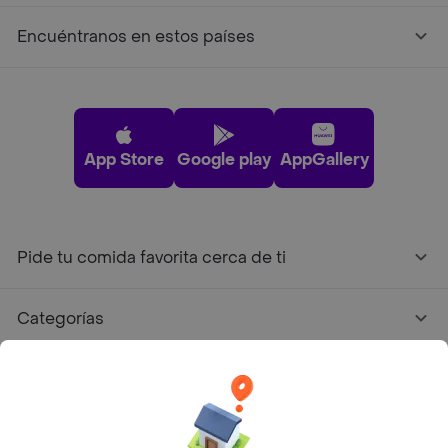
Encuéntranos en estos países
App Store
Google play
AppGallery
Pide tu comida favorita cerca de ti
Categorías
Únete a Rappi
Sobre Rappi