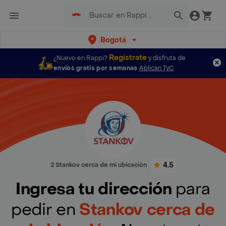
Bogotá
Regístrate
¿Nuevo en Rappi?
y disfruta de
envíos gratis por semanas
Aplican TyC
4.5
2 Stankov cerca de mi ubicación
Ingresa tu dirección
para
pedir en
Stankov cerca de