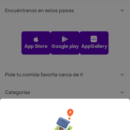
Encuéntranos en estos países
App Store
Google play
AppGallery
Pide tu comida favorita cerca de ti
Categorías
Únete a Rappi
Sobre Rappi