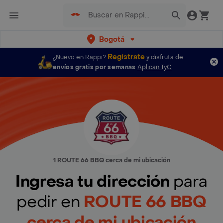
Bogotá
Regístrate
¿Nuevo en Rappi?
y disfruta de
envíos gratis por semanas
Aplican TyC
1 ROUTE 66 BBQ cerca de mi ubicación
Ingresa tu dirección
para
pedir en
ROUTE 66 BBQ
cerca de mi ubicación