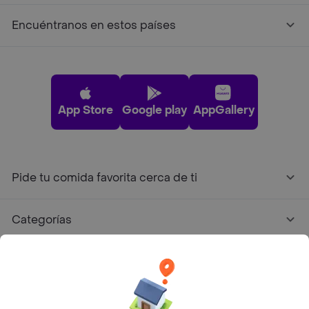
Encuéntranos en estos países
App Store
Google play
AppGallery
Pide tu comida favorita cerca de ti
Categorías
Únete a Rappi
Sobre Rappi