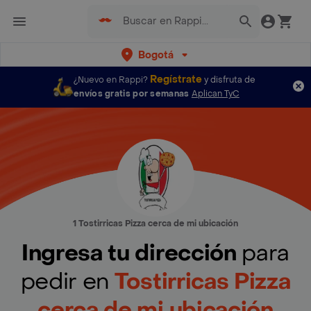
Bogotá
Regístrate
¿Nuevo en Rappi?
y disfruta de
envíos gratis por semanas
Aplican TyC
1 Tostirricas Pizza cerca de mi ubicación
Ingresa tu dirección
para
pedir en
Tostirricas Pizza
cerca de mi ubicación