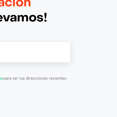
ación
levamos!
ón
para ver tus direcciones recientes