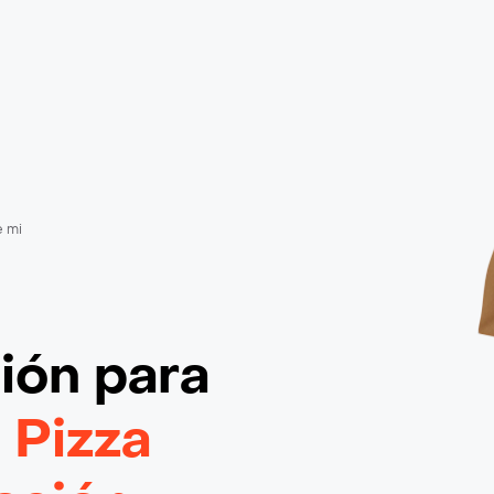
e mi
ción
para
 Pizza