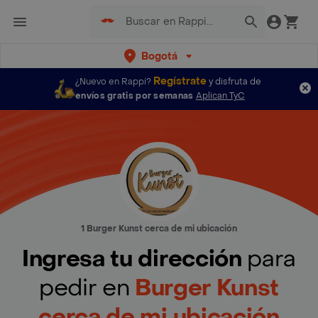
Bogotá
Regístrate
¿Nuevo en Rappi?
y disfruta de
envíos gratis por semanas
Aplican TyC
1 Burger Kunst cerca de mi ubicación
Ingresa tu dirección
para
pedir en
Burger Kunst
cerca de mi ubicación