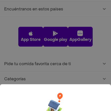
Encuéntranos en estos países
App Store
Google play
AppGallery
Pide tu comida favorita cerca de ti
Categorías
Únete a Rappi
Sobre Rappi